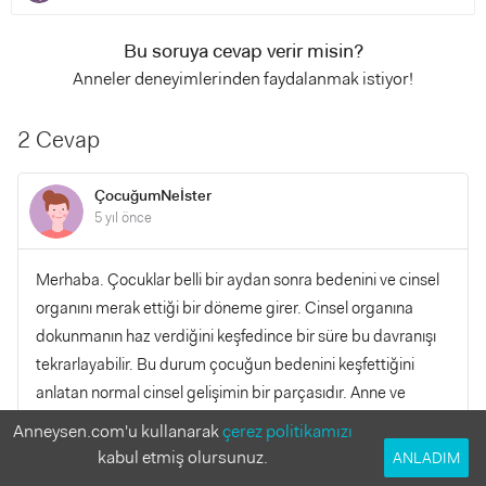
Bu soruya cevap verir misin?
Anneler deneyimlerinden faydalanmak istiyor!
2 Cevap
ÇocuğumNeİster
5 yıl önce
Merhaba. Çocuklar belli bir aydan sonra bedenini ve cinsel
organını merak ettiği bir döneme girer. Cinsel organına
dokunmanın haz verdiğini keşfedince bir süre bu davranışı
tekrarlayabilir. Bu durum çocuğun bedenini keşfettiğini
anlatan normal cinsel gelişimin bir parçasıdır. Anne ve
babalar bu davranışı utanç verici veya rahatsız edici bulur.
Anneysen.com'u kullanarak
çerez politikamızı
Oysa ki, bu normaldir.
kabul etmiş olursunuz.
ANLADIM
...