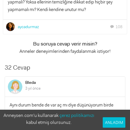
yapmalı? Yoksa ellerinin temizliğine dikkat edip hiçbir şey
yapmamalı mı? Kendi kendine unutur mu?
aycadurmaz
108
chat
Bu soruya cevap verir misin?
Anneler deneyimlerinden faydalanmak istiyor!
32 Cevap
Bleda
3 yıl önce
Aynı durum bende de var aç mı diye düşünüyorum birde
bebegim uykuya damakta zorlanıyor çalışan bir anneyim
Anneysen.com'u kullanarak
çerez politikamızı
uykusuzluk ölüyorum 10 dak bir uyanıyor ve ağlıyor ne
kabul etmiş olursunuz.
ANLADIM
yapmalıyım