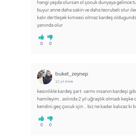
hangi yaşda olursan ol çocuk dunyaya gelince tu
buyur.anne daha sakin ve daha tecrubeli olur.ile
kalır.dertleşek kimsesi olmaz kardeş oldugunda b
yanında olur
0
0
buket_zeynep
12 yıl önce
kesinlikle kardeş şart. varmı insanın kardeşi gibi
hamileyim.. aslında 2 yıl uğraştık olmadı keşke 
kendini geç çocuk için .. biz ne kadar kalıcaz k
0
0