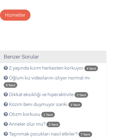
Hizmetler
Benzer Sorular
2 yaşında kızım herkesten korkuyor
4 Yanıt
Oğlum kız videolarını izliyor normal mı
9 Yanıt
Dikkat eksikliği ve hiperaktivite
2 Yanıt
Kozım beni duymuyor sanki
1 Yanıt
Otizm korkusu
1 Yanıt
Anneler ölür mü?
2 Yanıt
Taşınmak çocukları nasıl etkiler?
7 Yanıt