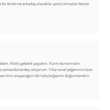
 bır bırlerıne arkadaş olacaklar yanlız olmazlar bence
ldım. Riskli gebelik yaşadım. Kızım da normalin
a zamanda kardeş istiyorum. Yıllar evvel yeğenimin bize
or ben kimi arayacağım lafı hala boğazımı düğümlendirir.