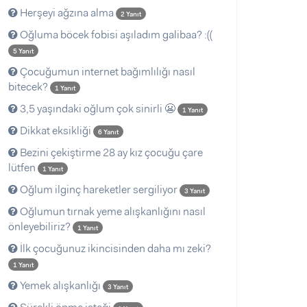
Herşeyi ağzına alma
2 Yanıt
Oğluma böcek fobisi aşıladım galibaa? :((
5 Yanıt
Çocuğumun internet bağımlılığı nasıl
bitecek?
1 Yanıt
3,5 yaşındaki oğlum çok sinirli 😬
1 Yanıt
Dikkat eksikliği
6 Yanıt
Bezini çekiştirme 28 ay kız çocuğu çare
lütfen
1 Yanıt
Oğlum ilginç hareketler sergiliyor
3 Yanıt
Oğlumun tırnak yeme alışkanlığını nasıl
önleyebiliriz?
1 Yanıt
İlk çocuğunuz ikincisinden daha mı zeki?
1 Yanıt
Yemek alışkanlığı
3 Yanıt