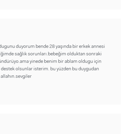
dugunu duyorum bende 28 yaşında bir erkek annesi
elğimde sağlık sorunları.bebeğim olduktan sonraki
şündürüyo.ama yinede benim bir ablam oldugu için
 destek olsunlar isterim. bu yüzden bu duygudan
llahın.sevgiler