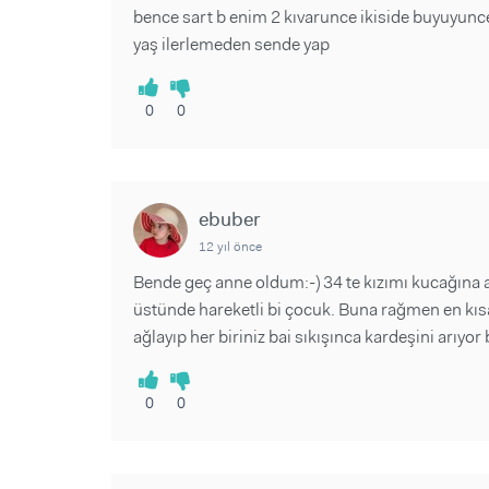
bence sart b enim 2 kıvarunce ikiside buyuyunce
yaş ilerlemeden sende yap
0
0
ebuber
12 yıl önce
Bende geç anne oldum:-) 34 te kızımı kucağına a
üstünde hareketli bi çocuk. Buna rağmen en kıs
ağlayıp her biriniz bai sıkışınca kardeşini arıy
0
0