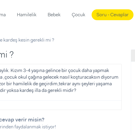
ama
Hamilelik
Bebek
Çocuk
Soru - Cevaplar
Süslemeleri
ama
e kardeş kesin gerekli mi ?
ta
ı
ı
ısı
mi ?
 Mekanı
mi)
 aylık. Kızım 3-4 yaşına gelince bir çocuk daha yapmak
na ,çocuk okul çağına gelecek nasıl koşturacaksın diyorum
üsleme
i
 zor bir hamilelik de geçirdim,tekrar aynı şeyleri yaşama
i
ir yoksa kardeş illa da gerekli midir?
u
ünü
i
cevap verir misin?
rinden faydalanmak istiyor!