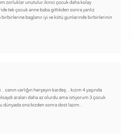
m zorluklar unutulur.ikinci çocuk daha kolay
ride tek çocuk anne baba gittikden sonra yanlız
irbirlerine baglanır.iyi ve kötü gunlarınde birbirlerinin
 .. canın varlığın herşeyin kardeş... kızım 4 yaşında
olsaydı araları daha az olurdu ama istiyorum 3 çocuk
i bu dünyada ona bizden sonra dost lazım..