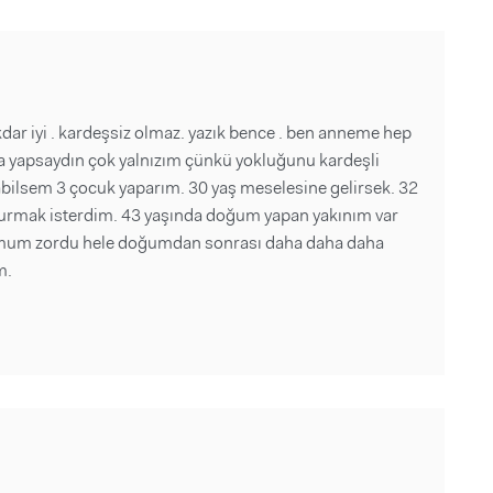
r iyi . kardeşsiz olmaz. yazık bence . ben anneme hep
aha yapsaydın çok yalnızım çünkü yokluğunu kardeşli
bilsem 3 çocuk yaparım. 30 yaş meselesine gelirsek. 32
rmak isterdim. 43 yaşında doğum yapan yakınım var
umum zordu hele doğumdan sonrası daha daha daha
m.