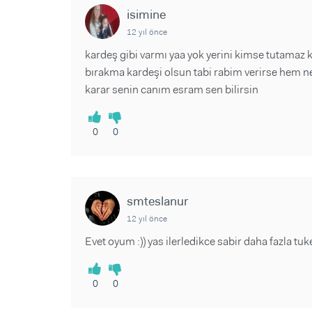
isimine
12 yıl önce
kardeş gibi varmı yaa yok yerini kimse tutamaz 
bırakma kardeşi olsun tabi rabim verirse hem n
karar senin canım esram sen bilirsin
0
0
smteslanur
12 yıl önce
Evet oyum :)) yas ilerledikce sabir daha fazla tu
0
0