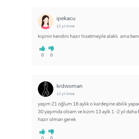
ipekacu
12 yıl önce
kişinin kendini hazır hisetmeyile alaklı. ama
0
0
krdwoman
12 yıl önce
yaşım 21 oğlum 16 aylık o kardeşine abilik yap
30 yaşımda olsam ve kızım 13 aylk 1 -2 yıl daha b
hazır olman gerek
0
0