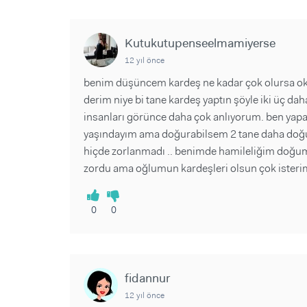
Kutukutupenseelmamiyerse
12 yıl önce
benim düşüncem kardeş ne kadar çok olursa okda
derim niye bi tane kardeş yaptın şöyle iki üç d
insanları görünce daha çok anlıyorum. ben yapa
yaşındayım ama doğurabilsem 2 tane daha doğu
hiçde zorlanmadı .. benimde hamileliğim doğ
zordu ama oğlumun kardeşleri olsun çok isteri
0
0
fidannur
12 yıl önce