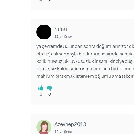
rumu
12 yıl önce
ya çevremde 30 undan sonra doğumların zor ol
olrak :) aslında şöyle bir durum benimde hamil
kolik,huysuzluk ,uykusuzluk insanı ikinciye dü
kardeşsiz kalmasında istemem .hep birbirlerine
mahrum bırakmak istemem oğlumu ama takdir a
0
0
Azeynep2013
12 yıl önce