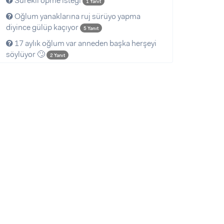
Sürekli öpme isteği
1 Yanıt
Oğlum yanaklarına ruj sürüyo yapma
diyince gülüp kaçıyor
5 Yanıt
17 aylık oğlum var anneden başka herşeyi
söylüyor 🙄
2 Yanıt