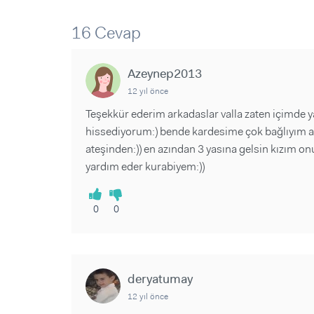
Sorular ve Yanıtlar
Sorular ve Yanıtlar
Eğlence
Makaleler
Makaleler
16 Cevap
Ürünler
Videolar
Videolar
Azeynep2013
Sorular ve Yanıtlar
12 yıl önce
Makaleler
Teşekkür ederim arkadaslar valla zaten içimde 
Videolar
hissediyorum:) bende kardesime çok bağlıyım am
ateşinden:)) en azından 3 yasına gelsin kızım
yardım eder kurabiyem:))
0
0
deryatumay
12 yıl önce