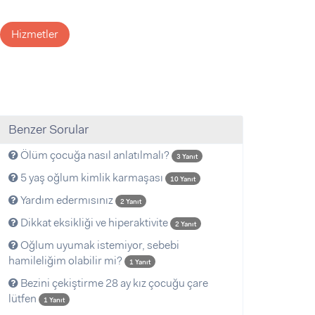
Hizmetler
Benzer Sorular
Ölüm çocuğa nasıl anlatılmalı?
3 Yanıt
5 yaş oğlum kimlik karmaşası
10 Yanıt
Yardım edermısınız
2 Yanıt
Dikkat eksikliği ve hiperaktivite
2 Yanıt
Oğlum uyumak istemiyor, sebebi
hamileliğim olabilir mi?
1 Yanıt
Bezini çekiştirme 28 ay kız çocuğu çare
lütfen
1 Yanıt