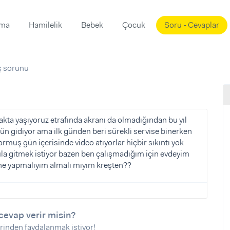
ama
Hamilelik
Bebek
Çocuk
Soru - Cevaplar
Süslemeleri
ama
ş sorunu
ta
ı
ı
ısı
 Mekanı
mi)
zakta yaşıyoruz etrafında akranı da olmadığından bu yıl
gün gidiyor ama ilk günden beri sürekli servise binerken
üsleme
i
rmuş gün içerisinde video atıyorlar hiçbir sıkıntı yok
i
kula gitmek istiyor bazen ben çalışmadığım için evdeyim
 ne yapmalıyım almalı mıyım kreşten??
u
ünü
i
cevap verir misin?
rinden faydalanmak istiyor!