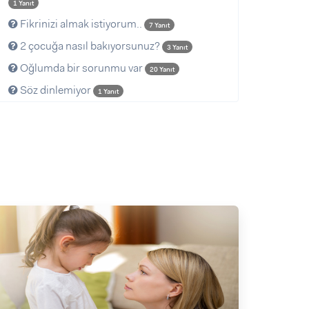
1 Yanıt
Fikrinizi almak istiyorum..
7 Yanıt
2 çocuğa nasıl bakıyorsunuz?
3 Yanıt
Oğlumda bir sorunmu var
20 Yanıt
Söz dinlemiyor
1 Yanıt