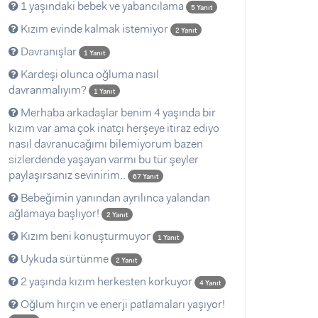
1 yaşındaki bebek ve yabancılama
5 Yanıt
Kızım evinde kalmak istemiyor
2 Yanıt
Davranışlar
1 Yanıt
Kardeşi olunca oğluma nasıl
davranmalıyım?
1 Yanıt
Merhaba arkadaşlar benim 4 yaşında bir
kızım var ama çok inatçı herşeye itiraz ediyo
nasıl davranucağımı bilemiyorum bazen
sizlerdende yaşayan varmı bu tür şeyler
paylaşırsanız sevinirim..
67 Yanıt
Bebeğimin yanından ayrılınca yalandan
ağlamaya başlıyor!
2 Yanıt
Kızım beni konuşturmuyor
1 Yanıt
Uykuda sürtünme
2 Yanıt
2 yaşında kızım herkesten korkuyor
4 Yanıt
Oğlum hırçın ve enerji patlamaları yaşıyor!