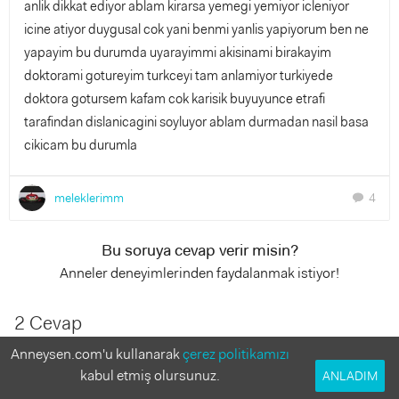
anlik dikkat ediyor ablam kirarsa yemegi yemiyor icleniyor
icine atiyor duygusal cok yani benmi yanlis yapiyorum ben ne
yapayim bu durumda uyarayimmi akisinami birakayim
doktorami gotureyim turkceyi tam anlamiyor turkiyede
doktora gotursem kafam cok karisik buyuyunce etrafi
tarafindan dislanicagini soyluyor ablam durmadan nasil basa
cikicam bu durumla
meleklerimm
4
chat
Bu soruya cevap verir misin?
Anneler deneyimlerinden faydalanmak istiyor!
2 Cevap
Anneysen.com'u kullanarak
çerez politikamızı
Dr Elif Erdem Özcan
kabul etmiş olursunuz.
ANLADIM
10 yıl önce