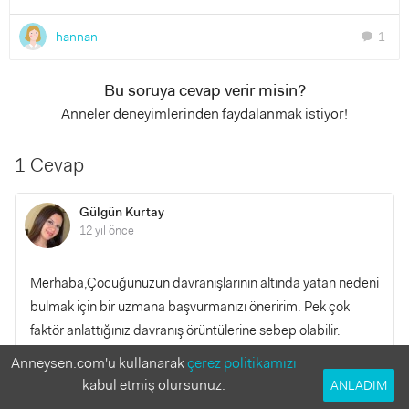
hannan
1
chat
Bu soruya cevap verir misin?
Anneler deneyimlerinden faydalanmak istiyor!
1 Cevap
Gülgün Kurtay
12 yıl önce
Merhaba,Çocuğunuzun davranışlarının altında yatan nedeni
bulmak için bir uzmana başvurmanızı öneririm. Pek çok
faktör anlattığınız davranış örüntülerine sebep olabilir.
Çocuğa sürekli hayır, yapma demek, tutarlı davranmamak,
Anneysen.com'u kullanarak
çerez politikamızı
yaşına uygun olmayan içerikte ve fazla tv izleme, bilgisayar
kabul etmiş olursunuz.
ANLADIM
oyunları, yetiştiği ortamın etkileri vs... Onun bu