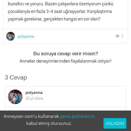
bunaltıcı ve yorucu. Bazen çalışanlara özeniyorum çünkü
çocuklarıyla en fazla 3-4 saat uğraşıyorlar. Karşılaştırma
yapmak gerekirse, gerçekten hangisi en zor olan?
polyanna
3
chat
Bu soruya cevap verir misin?
Anneler deneyimlerinden faydalanmak istiyor!
3 Cevap
polyanna
15 yıl önce
teşekkür ederim arkadaşlar düşüncelerinizi paylaştıgınız için
Anneysen.com'u kullanarak
çerez politikamızı
kabul etmiş olursunuz.
ANLADIM
YANITLA