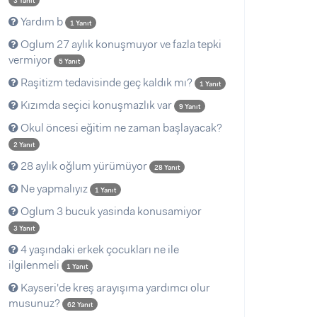
3 Yanıt
Yardım b
1 Yanıt
Oglum 27 aylık konuşmuyor ve fazla tepki
vermiyor
5 Yanıt
Raşitizm tedavisinde geç kaldık mı?
1 Yanıt
Kızımda seçici konuşmazlık var
9 Yanıt
Okul öncesi eğitim ne zaman başlayacak?
2 Yanıt
28 aylık oğlum yürümüyor
28 Yanıt
Ne yapmalıyız
1 Yanıt
Oglum 3 bucuk yasinda konusamiyor
3 Yanıt
4 yaşındaki erkek çocukları ne ile
ilgilenmeli
1 Yanıt
Kayseri'de kreş arayışıma yardımcı olur
musunuz?
62 Yanıt