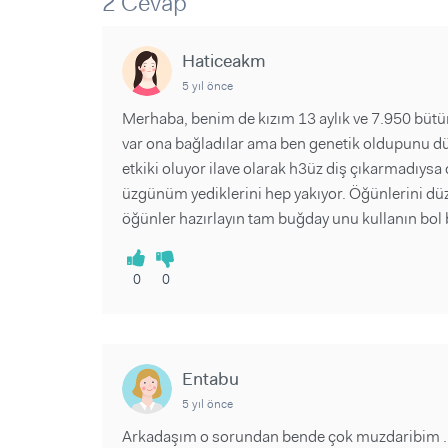
2 Cevap
Sorular ve Yanıtlar
Sorular ve Yanıtlar
Eğlence
Makaleler
Makaleler
Ürünler
Haticeakm
Videolar
Videolar
5 yıl önce
Sorular ve Yanıtlar
Merhaba, benim de kızım 13 aylık ve 7.950 bütü
var ona bağladılar ama ben genetik oldupunu d
Makaleler
etkiki oluyor ilave olarak h3üz diş çıkarmadıysa d
Videolar
üzgünüm yediklerini hep yakıyor. Öğünlerini düzen
öğünler hazırlayın tam buğday unu kullanın bol
0
0
Entabu
5 yıl önce
Arkadaşım o sorundan bende çok muzdaribim .peki