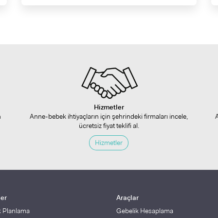
Hizmetler
n
Anne-bebek ihtiyaçların için şehrindeki firmaları incele,
ücretsiz fiyat teklifi al.
Hizmetler
ler
Araçlar
k Planlama
Gebelik Hesaplama