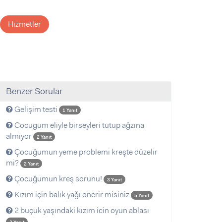
Hizmetler
Benzer Sorular
Gelişim testi
1 Yanıt
Cocugum eliyle birseyleri tutup ağzına
almiyor
2 Yanıt
Çocuğumun yeme problemi kreşte düzelir
mi?
2 Yanıt
Çocuğumun kreş sorunu!
3 Yanıt
Kızım için balık yağı önerir misiniz
5 Yanıt
2 buçuk yaşındaki kızım icin oyun ablası