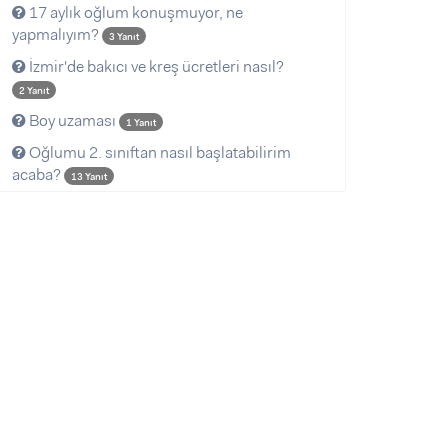
17 aylık oğlum konuşmuyor, ne
yapmalıyım?
3 Yanıt
İzmir'de bakıcı ve kreş ücretleri nasıl?
2 Yanıt
Boy uzaması
1 Yanıt
Oğlumu 2. sınıftan nasıl başlatabilirim
acaba?
13 Yanıt