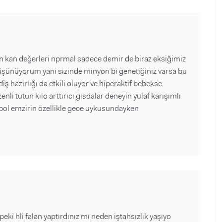
n kan değerleri nprmal sadece demir de biraz eksiğimiz
üşünüyorum yani sizinde minyon bi genetiğiniz varsa bu
iş hazırlığı da etkili oluyor ve hiperaktif bebekse
li tutun kilo arttırıcı gısdalar deneyin yulaf karışımlı
 bol emzirin özellikle gece uykusundayken
 hli falan yaptırdınız mı neden iştahsızlık yaşıyo