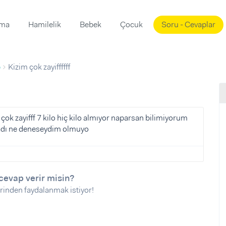
ama
Hamilelik
Bebek
Çocuk
Soru - Cevaplar
Süslemeleri
ama
p
Kizim çok zayiffffff
ta
ı
ı
ısı
 Mekanı
mi)
çok zayifff 7 kilo hiç kilo almıyor naparsan bilimiyorum
adı ne deneseydim olmuyo
üsleme
i
i
u
cevap verir misin?
ünü
i
rinden faydalanmak istiyor!