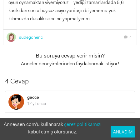
oyun oynamaktan yiyemiyoruz....yediği zamanlardada 5,6
kasık dan sonra huysuzlasıyo yani aşırı bi yememız yok
kılomuzda dusukk sızce ne yapmalıyımm ...
sudegonenc
4
chat
Bu soruya cevap verir misin?
Anneler deneyimlerinden faydalanmak istiyor!
4 Cevap
gecce
12 yıl önce
ay lütfen artık yedirmeyin yani kendi yiyo o ayda artık yaa
Anneysen.com'u kullanarak
çerez politikamızı
doktorlar bile diyo kendi yesin asla tv ve oyunla yedirmeyin
kabul etmiş olursunuz.
ANLADIM
diye...herkes söylüyo neden bu inat tabi yeme problemi olur