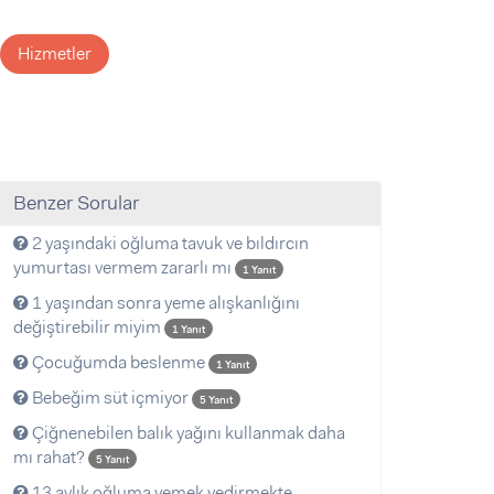
Hizmetler
Benzer Sorular
2 yaşındaki oğluma tavuk ve bıldırcın
yumurtası vermem zararlı mı
1 Yanıt
1 yaşından sonra yeme alışkanlığını
değiştirebilir miyim
1 Yanıt
Çocuğumda beslenme
1 Yanıt
Bebeğim süt içmiyor
5 Yanıt
Çiğnenebilen balık yağını kullanmak daha
mı rahat?
5 Yanıt
13 aylık oğluma yemek yedirmekte