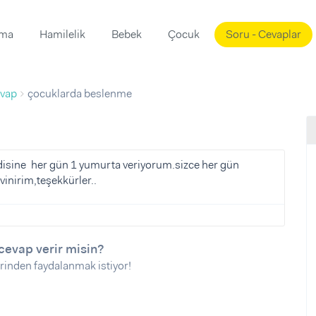
ama
Hamilelik
Bebek
Çocuk
Soru - Cevaplar
Süslemeleri
ama
vap
çocuklarda beslenme
ta
ı
ı
ısı
 Mekanı
mi)
disine her gün 1 yumurta veriyorum.sizce her gün
vinirim,teşekkürler..
üsleme
i
i
u
cevap verir misin?
ünü
i
rinden faydalanmak istiyor!