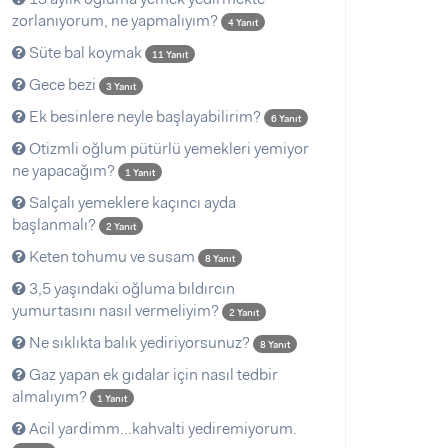
zorlanıyorum, ne yapmalıyım?
4 Yanıt
Süte bal koymak
11 Yanıt
Gece bezi
3 Yanıt
Ek besinlere neyle başlayabilirim?
6 Yanıt
Otizmli oğlum pütürlü yemekleri yemiyor
ne yapacağım?
1 Yanıt
Salçalı yemeklere kaçıncı ayda
başlanmalı?
2 Yanıt
Keten tohumu ve susam
8 Yanıt
3,5 yaşındaki oğluma bıldırcın
yumurtasını nasıl vermeliyim?
2 Yanıt
Ne sıklıkta balık yediriyorsunuz?
8 Yanıt
Gaz yapan ek gıdalar için nasıl tedbir
almalıyım?
1 Yanıt
Acil yardimm...kahvalti yediremiyorum.