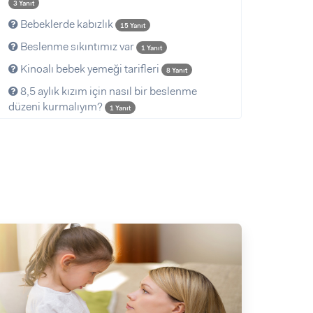
3 Yanıt
Bebeklerde kabızlık
15 Yanıt
Beslenme sıkıntımız var
1 Yanıt
Kinoalı bebek yemeği tarifleri
8 Yanıt
8,5 aylık kızım için nasıl bir beslenme
düzeni kurmalıyım?
1 Yanıt