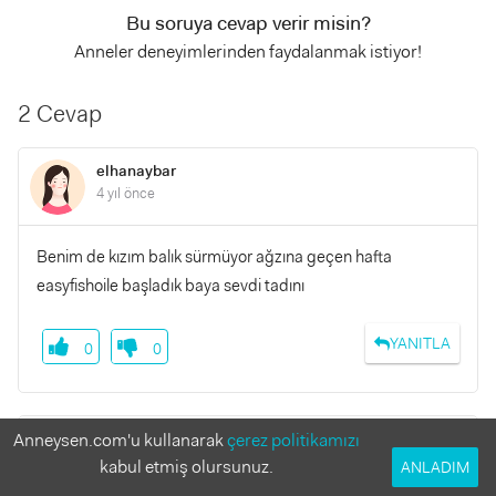
Bu soruya cevap verir misin?
Anneler deneyimlerinden faydalanmak istiyor!
2 Cevap
elhanaybar
4 yıl önce
Benim de kızım balık sürmüyor ağzına geçen hafta
easyfishoile başladık baya sevdi tadını
YANITLA
0
0
Anneysen.com'u kullanarak
çerez politikamızı
sedefyesiltas
4 yıl önce
kabul etmiş olursunuz.
ANLADIM