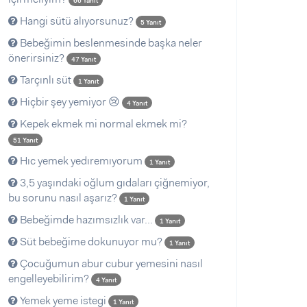
66 Yanıt
Hangi sütü alıyorsunuz?
5 Yanıt
Bebeğimin beslenmesinde başka neler
önerirsiniz?
47 Yanıt
Tarçınlı süt
1 Yanıt
Hiçbir şey yemiyor 😢
4 Yanıt
Kepek ekmek mi normal ekmek mi?
51 Yanıt
Hıc yemek yedıremıyorum
1 Yanıt
3,5 yaşındaki oğlum gıdaları çiğnemiyor,
bu sorunu nasıl aşarız?
1 Yanıt
Bebeğimde hazımsızlık var...
1 Yanıt
Süt bebeğime dokunuyor mu?
1 Yanıt
Çocuğumun abur cubur yemesini nasıl
engelleyebilirim?
4 Yanıt
Yemek yeme istegi
1 Yanıt