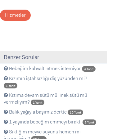
Hizmetler
Benzer Sorular
Bebeğim kahvaltı etmek istemiyor
4 Yanıt
Kızımın iştahsızlığı diş yüzünden mi?
1 Yanıt
Kızıma devam sütü mü, inek sütü mü
vermeliyim?
1 Yanıt
Balık yağıyla başımız dertte
10 Yanıt
1 yaşında bebeğim emmeyi bıraktı
3 Yanıt
Sıktığım meyve suyunu hemen mi
içirmeliyim?