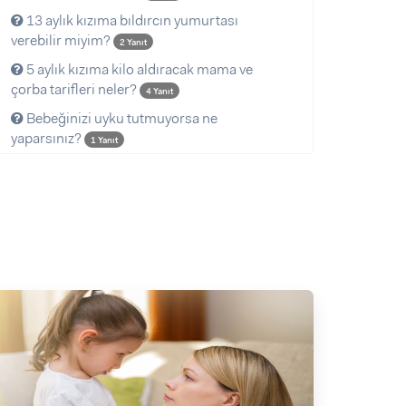
13 aylık kızıma bıldırcın yumurtası
verebilir miyim?
2 Yanıt
5 aylık kızıma kilo aldıracak mama ve
çorba tarifleri neler?
4 Yanıt
Bebeğinizi uyku tutmuyorsa ne
yaparsınız?
1 Yanıt