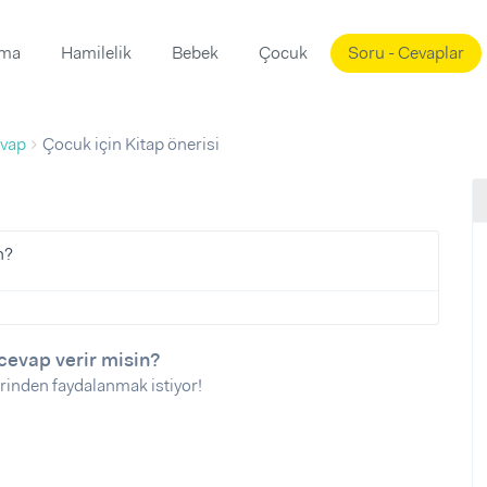
ama
Hamilelik
Bebek
Çocuk
Soru - Cevaplar
Süslemeleri
ama
vap
Çocuk için Kitap önerisi
ta
ı
ı
ısı
 Mekanı
mi)
n?
üsleme
i
i
u
cevap verir misin?
rinden faydalanmak istiyor!
ünü
i