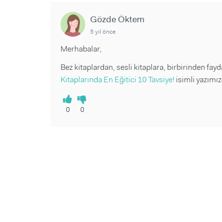
Sorular ve Yanıtlar
Sorular ve Yanıtlar
Eğlence
Makaleler
Makaleler
Gözde Öktem
Ürünler
Videolar
Videolar
5 yıl önce
Merhabalar,
Sorular ve Yanıtlar
Bez kitaplardan, sesli kitaplara, birbirinden fayd
Makaleler
Kitaplarında En Eğitici 10 Tavsiye!
isimli yazımız
Videolar
0
0