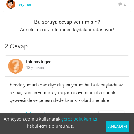
seymarif
2
chat
Bu soruya cevap verir misin?
Anneler deneyimlerinden faydalanmak istiyor!
2 Cevap
tolunaytugce
13 yıl önce
bende yumurtadan diye düşünüyorum hatta ilk başlarda az
az başlıyorsun yumurtaya agzının suyundan olsa dudak
çewresinde ve çenesindede kızarıklık olurdu heralde
YANITLA
0
0
Anneysen.com'u kullanarak
çerez politikamızı
kabul etmiş olursunuz.
ANLADIM