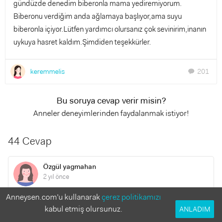
gündüzde denedim biberonla mama yediremiyorum.
Biberonu verdiğim anda ağlamaya başlıyor,ama suyu
biberonla içiyor.Lütfen yardımcı olursanız çok sevinirim,inanın
uykuya hasret kaldım.Şimdiden teşekkürler.
keremmelis
201
chat
Bu soruya cevap verir misin?
Anneler deneyimlerinden faydalanmak istiyor!
44 Cevap
Özgül yagmahan
2 yıl önce
Anneysen.com'u kullanarak
çerez politikamızı
Merhabalar benimde kızım 7 aylık oldu ek gıda da çok xok
kabul etmiş olursunuz.
ANLADIM
zorlanıyorum yemiyor almıyor biberon emmiyor napacagimi