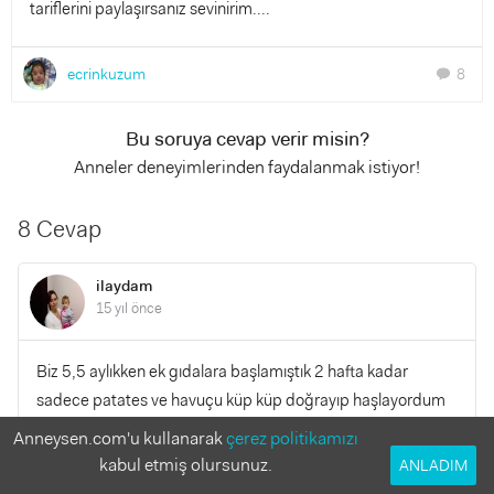
tariflerini paylaşırsanız sevinirim....
ecrinkuzum
8
chat
Bu soruya cevap verir misin?
Anneler deneyimlerinden faydalanmak istiyor!
8 Cevap
ilaydam
15 yıl önce
Biz 5,5 aylıkken ek gıdalara başlamıştık 2 hafta kadar
sadece patates ve havuçu küp küp doğrayıp haşlayordum
ve daha sonra suyuna 1 çay kaşığı kadar irmik katıp kısık
Anneysen.com'u kullanarak
çerez politikamızı
ateşte 5 dak kadar irmiklerin haşlanmasını bekliyordum ve
kabul etmiş olursunuz.
ANLADIM
bunu içiriyordum ( patetes ve havuçu daha sonra ezerek