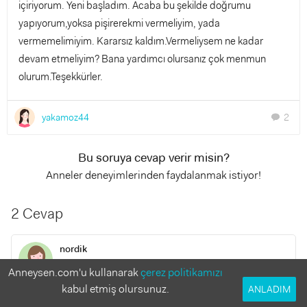
içiriyorum. Yeni başladım. Acaba bu şekilde doğrumu
yapıyorum,yoksa pişirerekmi vermeliyim, yada
vermemelimiyim. Kararsız kaldım.Vermeliysem ne kadar
devam etmeliyim? Bana yardımcı olursanız çok menmun
olurum.Teşekkürler.
yakamoz44
2
chat
Bu soruya cevap verir misin?
Anneler deneyimlerinden faydalanmak istiyor!
2 Cevap
nordik
5 yıl önce
Anneysen.com'u kullanarak
çerez politikamızı
kabul etmiş olursunuz.
ANLADIM
bıldırcın yumurtası yerine tavuk yumurtası kullan.