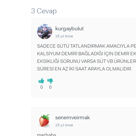
Sorular ve Yanıtlar
Sorular ve Yanıtlar
Eğlence
3 Cevap
Makaleler
Makaleler
Ürünler
Videolar
Videolar
kurgaybulut
Sorular ve Yanıtlar
15 yıl önce
Makaleler
SADECE SÜTÜ TATLANDIRMAK AMACIYLA PE
Videolar
KALSİYUM DEMİRİ BAĞLADIĞI İÇİN DEMİR E
EKSİKLİĞİ SORUNU VARSA SÜT VB ÜRÜNLER
SÜRESİ EN AZ İKİ SAAT ARAYLA OLMALIDIR.
0
0
senemveirmak
15 yıl önce
merhaba,