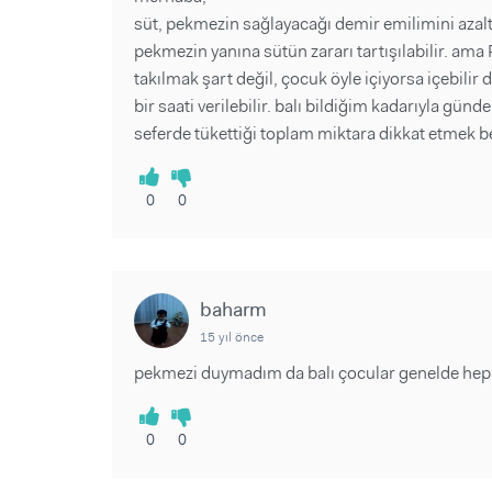
süt, pekmezin sağlayacağı demir emilimini azaltı
pekmezin yanına sütün zararı tartışılabilir. ama
takılmak şart değil, çocuk öyle içiyorsa içebil
bir saati verilebilir. balı bildiğim kadarıyla g
seferde tükettiği toplam miktara dikkat etmek be
0
0
baharm
15 yıl önce
pekmezi duymadım da balı çocular genelde hep 
0
0