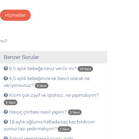
Hizmetler
 mı?
Benzer Sorular
8.5 aylık bebeğe ceviz verilir mi?
15 Yanıt
4,5 aylık bebeğinize ek besin olarak ne
veriyorsunuz?
5 Yanıt
Kızım çok zayıf ve iştahsız, ne yapmalıyım?
5 Yanıt
Havuç çorbası nasıl yapılır?
2 Yanıt
18 aylık oğluma haftada kaç kez bıldırcın
yumurtası yedirmeliyim?
1 Yanıt
Salçalı yemeklere kaçıncı ayda