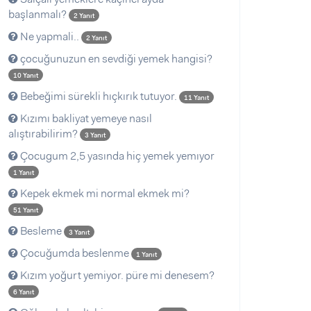
başlanmalı?
2 Yanıt
Ne yapmali..
2 Yanıt
çocuğunuzun en sevdiği yemek hangisi?
10 Yanıt
Bebeğimi sürekli hıçkırık tutuyor.
11 Yanıt
Kızımı bakliyat yemeye nasıl
alıştırabilirim?
3 Yanıt
Çocugum 2,5 yasında hiç yemek yemıyor
1 Yanıt
Kepek ekmek mi normal ekmek mi?
51 Yanıt
Besleme
3 Yanıt
Çocuğumda beslenme
1 Yanıt
Kızım yoğurt yemiyor. püre mi denesem?
6 Yanıt