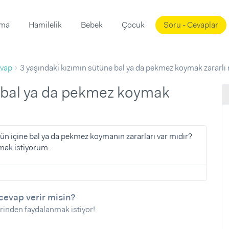
ama
Hamilelik
Bebek
Çocuk
Soru - Cevaplar
Süslemeleri
ama
vap
3 yaşındaki kızımın sütüne bal ya da pekmez koymak zararlı
ta
ı
ı
ısı
 Mekanı
mi)
üsleme
i
tün içine bal ya da pekmez koymanın zararları var mıdır?
mak istiyorum.
i
u
ünü
i
cevap verir misin?
rinden faydalanmak istiyor!