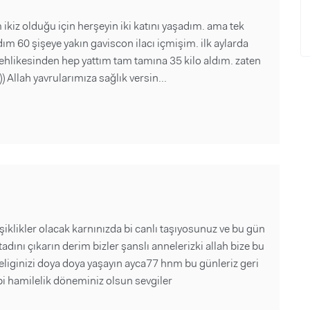
 ikiz olduğu için herşeyin iki katını yaşadım. ama tek
 60 şişeye yakın gaviscon ilacı içmişim. ilk aylarda
hlikesinden hep yattım tam tamına 35 kilo aldım. zaten
 Allah yavrularımıza sağlık versin...
iklikler olacak karnınızda bi canlı taşıyosunuz ve bu gün
adını çıkarın derim bizler şanslı annelerizki allah bize bu
leliginizi doya doya yaşayın ayca77 hnm bu günleriz geri
bi hamilelik döneminiz olsun sevgiler