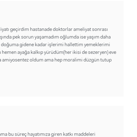
liyatı geçirdim hastanade doktorlar ameliyat sonrası
dışında pek sorun yaşamadım oğlumda ise yaşım daha
 doğuma gidene kadar işlerimi hallettim yemeklerimi
 hemen ayağa kalkıp yürüdüm(her ikisi de sezeryen) eve
mda amiyosentez oldum ama hep moralimi düzgün tutup
ama bu süreç hayatımıza giren katkı maddeleri