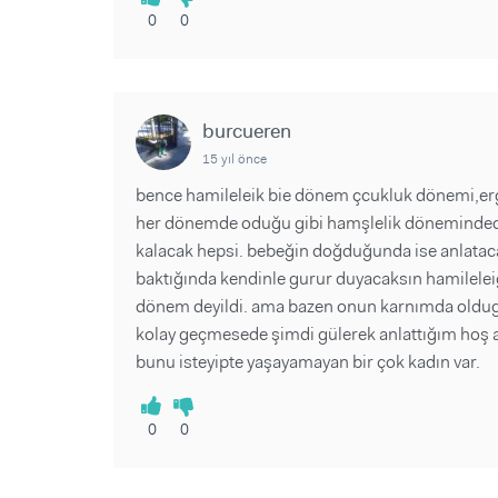
0
0
burcueren
15 yıl önce
bence hamileleik bie dönem çcukluk dönemi,erg
her dönemde oduğu gibi hamşlelik dönemindede o
kalacak hepsi. bebeğin doğduğunda ise anlatac
baktığında kendinle gurur duyacaksın hamilele
dönem deyildi. ama bazen onun karnımda oldu
kolay geçmesede şimdi gülerek anlattığım hoş an
bunu isteyipte yaşayamayan bir çok kadın var.
0
0