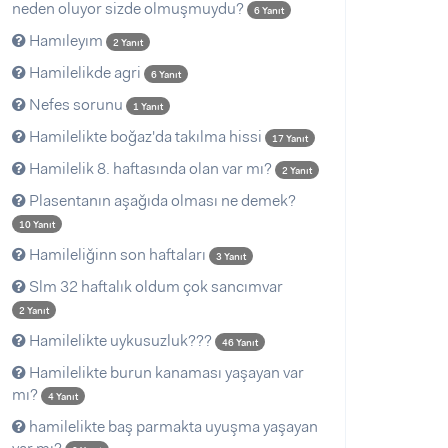
neden oluyor sizde olmuşmuydu?
6 Yanıt
Hamıleyım
2 Yanıt
Hamilelikde agri
6 Yanıt
Nefes sorunu
1 Yanıt
Hamilelikte boğaz'da takılma hissi
17 Yanıt
Hamilelik 8. haftasında olan var mı?
2 Yanıt
Plasentanın aşağıda olması ne demek?
10 Yanıt
Hamileliğinn son haftaları
3 Yanıt
Slm 32 haftalık oldum çok sancımvar
2 Yanıt
Hamilelikte uykusuzluk???
46 Yanıt
Hamilelikte burun kanaması yaşayan var
mı?
4 Yanıt
hamilelikte baş parmakta uyuşma yaşayan