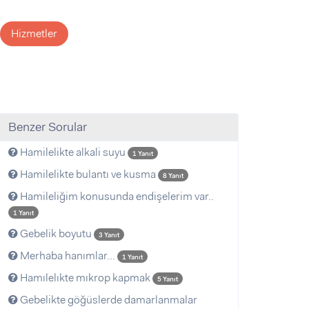
Hizmetler
Benzer Sorular
Hamilelikte alkali suyu
1 Yanıt
Hamilelikte bulantı ve kusma
8 Yanıt
Hamileliğim konusunda endişelerim var..
1 Yanıt
Gebelik boyutu
3 Yanıt
Merhaba hanımlar...
1 Yanıt
Hamılelıkte mıkrop kapmak
5 Yanıt
Gebelikte göğüslerde damarlanmalar