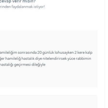
cevap verir misin?
rinden faydalanmak istiyor!
 hamileliğim sonrasında 20 günlük lohusayken 2 kere kalp
er hamileliğ hastalık diye nitelendirirsek yüce rabbimin
hastalığı geçirmesi dileğiyle