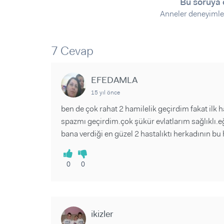
Bu soruya 
Sorular ve Yanıtlar
Sorular ve Yanıtlar
Anneler deneyimle
Eğlence
Makaleler
Makaleler
Ürünler
Videolar
Videolar
7 Cevap
Sorular ve Yanıtlar
Makaleler
EFEDAMLA
Videolar
15 yıl önce
ben de çok rahat 2 hamilelik geçirdim fakat ilk
spazmı geçirdim.çok şükür evlatlarım sağlıklı.eğ
bana verdiği en güzel 2 hastalıktı herkadının bu 
0
0
ikizler