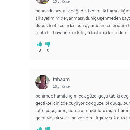
15 yıl önce
bence de hastalık değildir. benim ilk hamileliğim
şikayetim mide yanmasıydı.hiç üşenmeden saydım
düşük tehlikesinden son aylarda erken doğum te
toplu bir bayandım o kiloyla tostoparlak oldum :))
0
0
tahaam
15 yıl önce
benimde hamileligim çok güzel geçti tabiki degiş
geçtikte içinizde büyüyor çok güzel bi duygu bu t
lutfu bagışlamış darısı olmayanlara inşlh. hami
gelmeyecek ve arkanızda bıraktıgınız çok güzel 