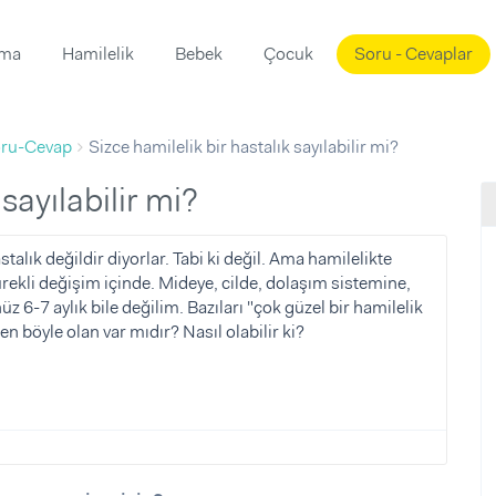
ama
Hamilelik
Bebek
Çocuk
Soru - Cevaplar
Süslemeleri
ama
ru-Cevap
Sizce hamilelik bir hastalık sayılabilir mi?
ta
ı
ı
ısı
 sayılabilir mi?
 Mekanı
mi)
lık değildir diyorlar. Tabi ki değil. Ama hamilelikte
rekli değişim içinde. Mideye, cilde, dolaşım sistemine,
üsleme
i
z 6-7 aylık bile değilim. Bazıları "çok güzel bir hamilelik
i
n böyle olan var mıdır? Nasıl olabilir ki?
u
ünü
i