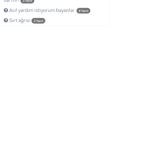
var mı?
3 Yanıt
Acil yardım istiyorum bayanlar.
8 Yanıt
Sırt ağrısı
3 Yanıt