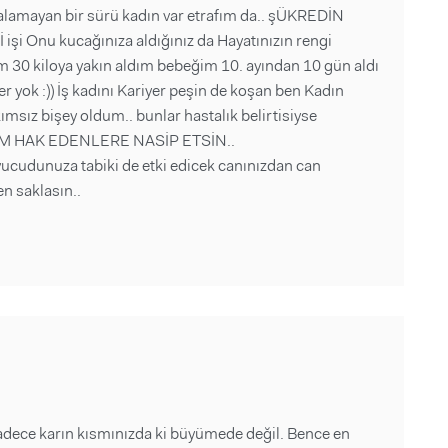
alamayan bir sürü kadın var etrafım da.. şÜKREDİN
şi Onu kucağınıza aldığınız da Hayatınızın rengi
m 30 kiloya yakın aldım bebeğim 10. ayından 10 gün aldı
r yok :)) İş kadını Kariyer peşin de koşan ben Kadın
sız bişey oldum.. bunlar hastalık belirtisiyse
M HAK EDENLERE NASİP ETSİN..
vucudunuza tabiki de etki edicek canınızdan can
en saklasın..
adece karın kısmınızda ki büyümede değil. Bence en