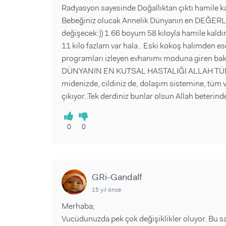
Radyasyon sayesinde Doğallıktan çıktı hamile k
Bebeğiniz olucak Annelik Dünyanın en DEĞERLİ i
değişecek:)) 1.66 boyum 58 kiloyla hamile kaldı
11 kilo fazlam var hala.. Eski kokoş halimden ese
programları izleyen evhanımı moduna giren bakım
DÜNYANIN EN KUTSAL HASTALIĞI ALLAH TÜ
midenizde, cildiniz de, dolaşım sistemine, tüm 
çıkıyor..Tek derdiniz bunlar olsun Allah beterind
0
0
GRi-Gandalf
15 yıl önce
Merhaba;
Vucüdunuzda pek çok değişiklikler oluyor. Bu s