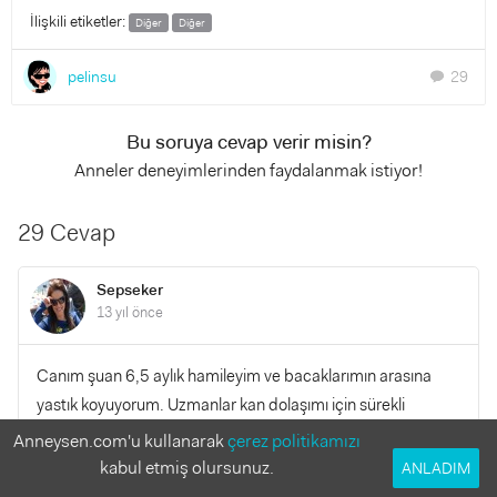
İlişkili etiketler:
Diğer
Diğer
pelinsu
29
chat
Bu soruya cevap verir misin?
Anneler deneyimlerinden faydalanmak istiyor!
29 Cevap
Sepseker
13 yıl önce
Canım şuan 6,5 aylık hamileyim ve bacaklarımın arasına
yastık koyuyorum. Uzmanlar kan dolaşımı için sürekli
pozisyon değiştirerek uyunması gerektiğini de söylüyor.
Anneysen.com'u kullanarak
çerez politikamızı
Buna da dikkat ediyorum. Bu aylardan sonra uykumuz tilki
kabul etmiş olursunuz.
ANLADIM
uykusu gibi olurmuş zaten :(