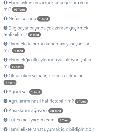
Hamileyken emzirmek bebeğe zara verir
mi?
95 Yanıt
Nefes sorunu
1 Yanıt
Bilgisayar başında çok zaman geçirmek
tehlikelimi?
2 Yanıt
Hamilelikte burun kanaması yaşayan var
mı?
4 Yanıt
Hamileliğin ilk aylarında yüzükoyun yatılır
mı
59 Yanıt
Öksürüken ve hapşırırken kasılmalar
7 Yanıt
Aqrim var
1 Yanıt
Agrularimi nasil hafifletebilirim?
1 Yanıt
Kasıklarım ağrıyorr
80 Yanıt
Lutfen acil yardim edin..
1 Yanıt
Hamilelikte rahat uyumak için bildiginiz bir