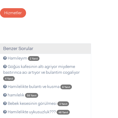
Hizmetler
Benzer Sorular
Hamıleyım
2 Yanıt
Göğüs kafesinin altı agriyor miydeme
bastırınca acı artıyor ve bulantim cogaliyor
4 Yanıt
Hamilelikte bulantı ve kusma
8 Yanıt
hamılelık
58 Yanıt
Bebek kesesinin görülmesi
3 Yanıt
Hamilelikte uykusuzluk???
46 Yanıt