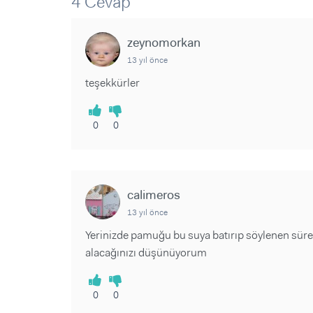
4 Cevap
Sorular ve Yanıtlar
Sorular ve Yanıtlar
Eğlence
Makaleler
Makaleler
Ürünler
zeynomorkan
Videolar
Videolar
13 yıl önce
Sorular ve Yanıtlar
teşekkürler
Makaleler
Videolar
0
0
calimeros
13 yıl önce
Yerinizde pamuğu bu suya batırıp söylenen sü
alacağınızı düşünüyorum
0
0