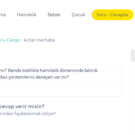
ama
Hamilelik
Bebek
Çocuk
Soru - Cevaplar
Süslemeleri
ama
ru-Cevap
kızlar merhaba
ta
ı
ı
ısı
 Mekanı
mi)
ı? Bende özellikle hamilelik döneminde belirdi.
edavi yöntemlerini deneyen var mı?
üsleme
i
i
u
cevap verir misin?
ünü
i
rinden faydalanmak istiyor!