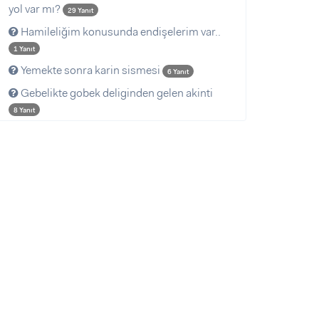
yol var mı?
29 Yanıt
Hamileliğim konusunda endişelerim var..
1 Yanıt
Yemekte sonra karin sismesi
6 Yanıt
Gebelikte gobek deliginden gelen akinti
8 Yanıt