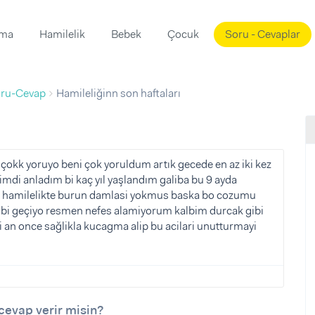
ama
Hamilelik
Bebek
Çocuk
Soru - Cevaplar
Süslemeleri
ama
ru-Cevap
Hamileliğinn son haftaları
ta
ı
ı
ısı
 Mekanı
mi)
çokk yoruyo beni çok yoruldum artık gecede en az iki kez
mdi anladım bi kaç yıl yaşlandım galiba bu 9 ayda
üsleme
i
iyo hamilelikte burun damlasi yokmus baska bo cozumu
i
gibi geçiyo resmen nefes alamiyorum kalbim durcak gibi
an once sağlikla kucagma alip bu acilari unutturmayi
u
ünü
i
cevap verir misin?