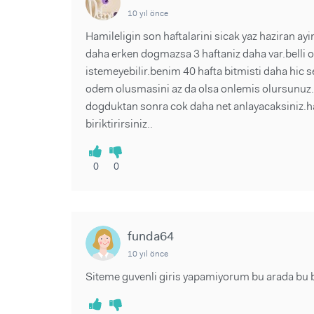
10 yıl önce
Hamileligin son haftalarini sicak yaz haziran ayi
daha erken dogmazsa 3 haftaniz daha var.belli o
istemeyebilir.benim 40 hafta bitmisti daha hic se
odem olusmasini az da olsa onlemis olursunuz.
dogduktan sonra cok daha net anlayacaksiniz.ham
biriktirirsiniz..
0
0
funda64
10 yıl önce
Siteme guvenli giris yapamiyorum bu arada bu b