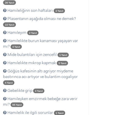
36 Yanıt
Hamileliğinn son haftaları
3 Yanıt
Plasentanın aşağıda olması ne demek?
10 Yanıt
Hamıleyım
2 Yanıt
Hamilelikte burun kanaması yaşayan var
mı?
4 Yanıt
Mide bulantıları için zencefil
1 Yanıt
Hamılelıkte mıkrop kapmak
5 Yanıt
Göğüs kafesinin altı agriyor miydeme
bastırınca acı artıyor ve bulantim cogaliyor
4 Yanıt
Gebelikte grip
4 Yanıt
Hamileyken emzirmek bebeğe zara verir
mi?
95 Yanıt
Hamilelik ile ilgili sorunlar
1 Yanıt