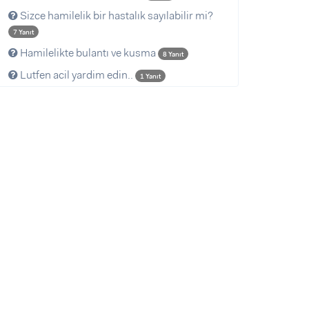
Sizce hamilelik bir hastalık sayılabilir mi?
7 Yanıt
Hamilelikte bulantı ve kusma
8 Yanıt
Lutfen acil yardim edin..
1 Yanıt