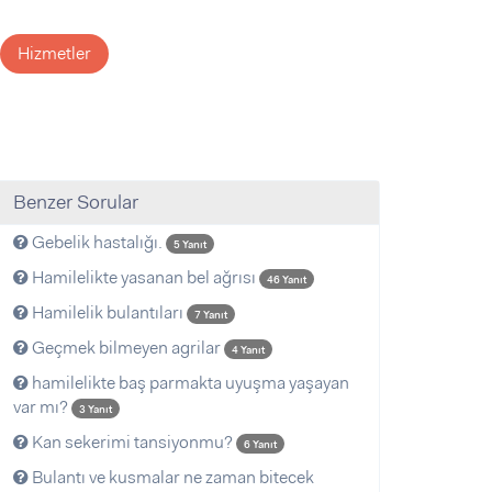
Hizmetler
Benzer Sorular
Gebelik hastalığı.
5 Yanıt
Hamilelikte yasanan bel ağrısı
46 Yanıt
Hamilelik bulantıları
7 Yanıt
Geçmek bilmeyen agrilar
4 Yanıt
hamilelikte baş parmakta uyuşma yaşayan
var mı?
3 Yanıt
Kan sekerimi tansiyonmu?
6 Yanıt
Bulantı ve kusmalar ne zaman bitecek