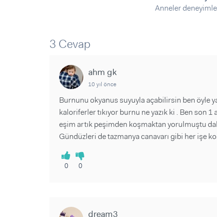
Sorular ve Yanıtlar
Sorular ve Yanıtlar
Anneler deneyimle
Eğlence
Makaleler
Makaleler
Ürünler
Videolar
Videolar
3 Cevap
Sorular ve Yanıtlar
Makaleler
ahm gk
Videolar
10 yıl önce
Burnunu okyanus suyuyla açabilirsin ben öyle y
kaloriferler tıkıyor burnu ne yazık ki . Ben son 1
eşim artık peşimden koşmaktan yorulmuştu daki
Gündüzleri de tazmanya canavarı gibi her işe 
0
0
dream3