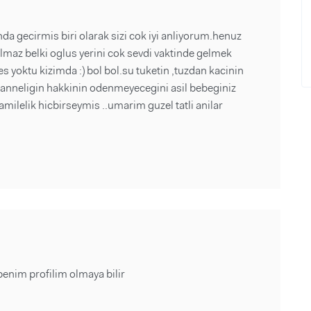
nda gecirmis biri olarak sizi cok iyi anliyorum.henuz
lmaz belki oglus yerini cok sevdi vaktinde gelmek
s yoktu kizimda :) bol bol.su tuketin ,tuzdan kacinin
anneligin hakkinin odenmeyecegini asil bebeginiz
ilelik hicbirseymis ..umarim guzel tatli anilar
enim profilim olmaya bilir