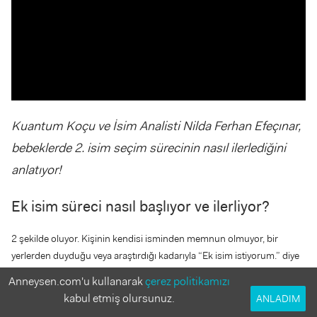
Kuantum Koçu ve İsim Analisti Nilda Ferhan Efeçınar,
bebeklerde 2. isim seçim sürecinin nasıl ilerlediğini
anlatıyor!
Ek isim süreci nasıl başlıyor ve ilerliyor?
2 şekilde oluyor. Kişinin kendisi isminden memnun olmuyor, bir
yerlerden duyduğu veya araştırdığı kadarıyla “Ek isim istiyorum.” diye
direkt geliyor. Ya da isim analizi yaptırıyor ve bunun sonucunda ek ismi
Anneysen.com'u kullanarak
çerez politikamızı
olursa daha iyi olacağı ortaya çıkıyor.
kabul etmiş olursunuz.
ANLADIM