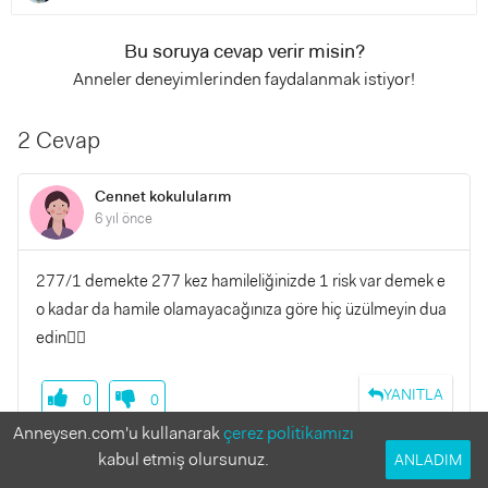
Bu soruya cevap verir misin?
Anneler deneyimlerinden faydalanmak istiyor!
2 Cevap
Cennet kokulularım
6 yıl önce
277/1 demekte 277 kez hamileliğinizde 1 risk var demek e
o kadar da hamile olamayacağınıza göre hiç üzülmeyin dua
edin👍🏻
YANITLA
0
0
Anneysen.com'u kullanarak
çerez politikamızı
Sena Baş Topal
kabul etmiş olursunuz.
ANLADIM
6 yıl önce