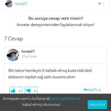
funda27
7
chat
Bu soruya cevap verir misin?
Anneler deneyimlerinden faydalanmak istiyor!
7 Cevap
funda27
10 yıl önce
Slm tekrar hamileyim 5 haftalık olmuş buda riskli dedi
doktorum inşallah sağ salim kucama alırım
YANITLA
0
0
Anneysen.com'u kullanarak
çerez politikamızı
kabul etmiş olursunuz.
ANLADIM