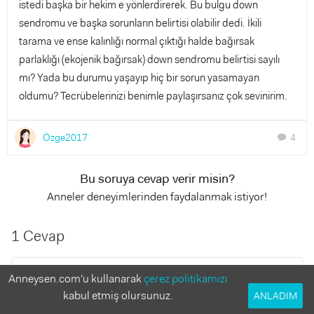
istedi başka bir hekim e yönlerdirerek. Bu bulgu down
sendromu ve başka sorunların belirtisi olabilir dedi. İkili
tarama ve ense kalınlığı normal çıktığı halde bağırsak
parlaklığı (ekojenik bağırsak) down sendromu belirtisi sayılı
mı? Yada bu durumu yaşayıp hiç bir sorun yasamayan
oldumu? Tecrübelerinizi benimle paylaşırsanız çok sevinirim.
Özge2017
4
chat
Bu soruya cevap verir misin?
Anneler deneyimlerinden faydalanmak istiyor!
1 Cevap
Ecemkural0
Anneysen.com'u kullanarak
çerez politikamızı
4 yıl önce
kabul etmiş olursunuz.
ANLADIM