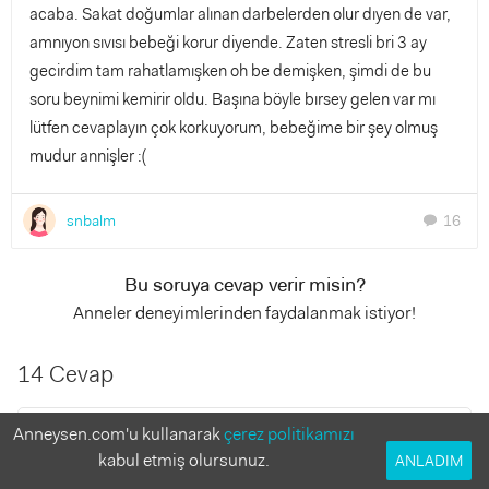
acaba. Sakat doğumlar alınan darbelerden olur dıyen de var,
amnıyon sıvısı bebeği korur diyende. Zaten stresli bri 3 ay
gecirdim tam rahatlamışken oh be demişken, şimdi de bu
soru beynimi kemirir oldu. Başına böyle bırsey gelen var mı
lütfen cevaplayın çok korkuyorum, bebeğime bir şey olmuş
mudur annişler :(
snbalm
16
chat
Bu soruya cevap verir misin?
Anneler deneyimlerinden faydalanmak istiyor!
14 Cevap
Elsyum
Anneysen.com'u kullanarak
çerez politikamızı
6 yıl önce
kabul etmiş olursunuz.
ANLADIM