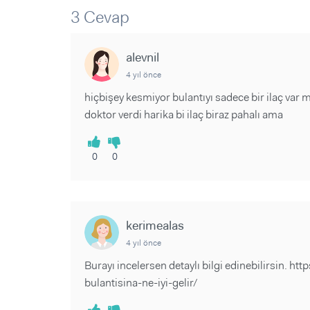
Sorular ve Yanıtlar
Sorular ve Yanıtlar
3 Cevap
Eğlence
Makaleler
Makaleler
Ürünler
Videolar
Videolar
alevnil
4 yıl önce
Sorular ve Yanıtlar
hiçbişey kesmiyor bulantıyı sadece bir ilaç v
Makaleler
doktor verdi harika bi ilaç biraz pahalı ama
Videolar
0
0
kerimealas
4 yıl önce
Burayı incelersen detaylı bilgi edinebilirsin. 
bulantisina-ne-iyi-gelir/