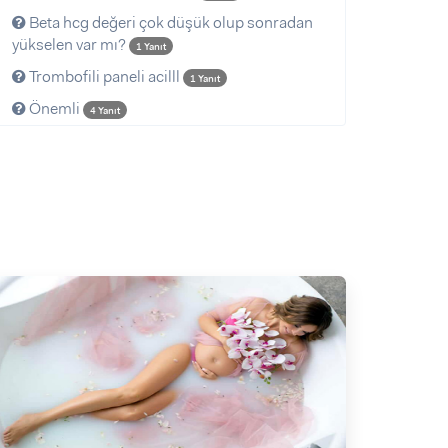
Beta hcg değeri çok düşük olup sonradan
yükselen var mı?
1 Yanıt
Trombofili paneli acilll
1 Yanıt
Önemli
4 Yanıt