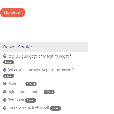
Hizmetler
Benzer Sorular
Regl 15 gün geçti ama testim negatif
2 Yanıt
Şeker yükleme testi yaptırmalı mıyım?
7 Yanıt
Piskolojik
1 Yanıt
Üçlü tarama sonucu
1 Yanıt
Bebek eşi
6 Yanıt
Kürtaj olanlar lütfen acil
5 Yanıt