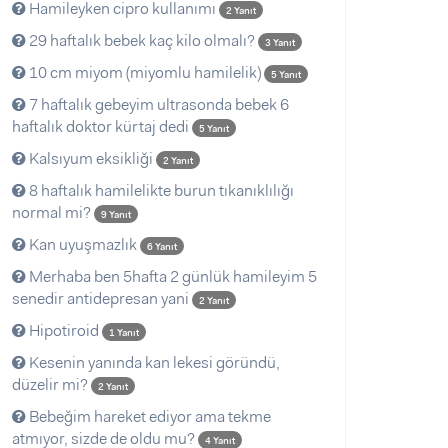
Hamileyken cipro kullanımı
2 Yanıt
29 haftalık bebek kaç kilo olmalı?
3 Yanıt
10 cm miyom (miyomlu hamilelik)
5 Yanıt
7 haftalık gebeyim ultrasonda bebek 6
haftalık doktor kürtaj dedi
5 Yanıt
Kalsıyum eksikliği
2 Yanıt
8 haftalık hamilelikte burun tıkanıklılığı
normal mi?
9 Yanıt
Kan uyuşmazlık
6 Yanıt
Merhaba ben 5hafta 2 günlük hamileyim 5
senedir antidepresan yani
2 Yanıt
Hipotiroid
1 Yanıt
Kesenin yanında kan lekesi göründü,
düzelir mi?
2 Yanıt
Bebeğim hareket ediyor ama tekme
atmıyor, sizde de oldu mu?
4 Yanıt