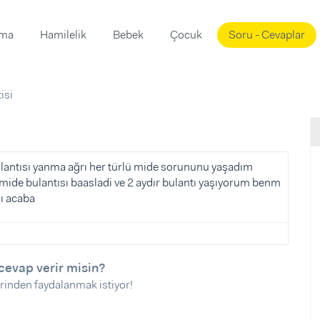
ama
Hamilelik
Bebek
Çocuk
Soru - Cevaplar
Süslemeleri
ama
isi
ta
ı
ı
ısı
 Mekanı
mi)
lantısı yanma ağrı her türlü mide sorununu yaşadım
ide bulantısı baasladi ve 2 aydır bulantı yaşıyorum benm
üsleme
i
mı acaba
i
u
ünü
i
cevap verir misin?
rinden faydalanmak istiyor!