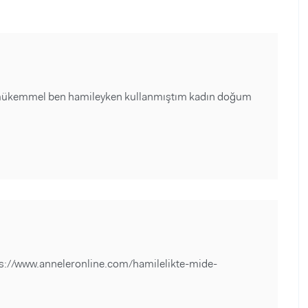
ar mükemmel ben hamileyken kullanmıştım kadın doğum
https://www.anneleronline.com/hamilelikte-mide-