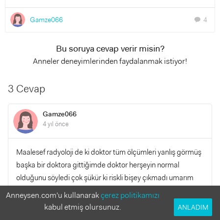
Gamze066
4
chat
Bu soruya cevap verir misin?
Anneler deneyimlerinden faydalanmak istiyor!
3 Cevap
Gamze066
4 yıl önce
Maalesef radyoloji de ki doktor tüm ölçümleri yanlış görmüş
başka bir doktora gittiğimde doktor herşeyin normal
olduğunu söyledi çok şükür ki riskli bişey çıkmadı umarım
kimsede de çıkmaz cevaplar için teşekkürler
Anneysen.com'u kullanarak
çerez politikamızı
kabul etmiş olursunuz.
ANLADIM
YANITLA
0
0