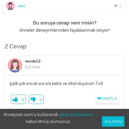
secc
2
chat
Bu soruya cevap verir misin?
Anneler deneyimlerinden faydalanmak istiyor!
2 Cevap
sevda12
6 yıl önce
şişlik yok ancak ara ara kabız ve ishal oluyorum 7+6
YANITLA
0
0
Anneysen.com'u kullanarak
çerez politikamızı
kabul etmiş olursunuz.
ANLADIM
deryatumay