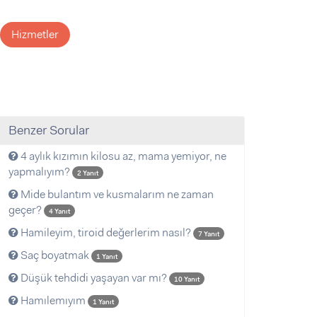
Hizmetler
Benzer Sorular
4 aylık kızımın kilosu az, mama yemiyor, ne
yapmalıyım?
2 Yanıt
Mide bulantım ve kusmalarım ne zaman
geçer?
4 Yanıt
Hamileyim, tiroid değerlerim nasıl?
7 Yanıt
Saç boyatmak
1 Yanıt
Düşük tehdidi yaşayan var mı?
10 Yanıt
Hamılemıyım
1 Yanıt