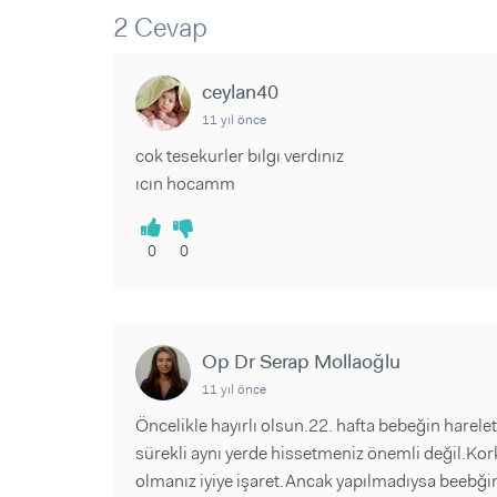
Sorular ve Yanıtlar
Sorular ve Yanıtlar
2 Cevap
Eğlence
Makaleler
Makaleler
Ürünler
Videolar
Videolar
ceylan40
11 yıl önce
Sorular ve Yanıtlar
cok tesekurler bılgı verdınız
Makaleler
ıcın hocamm
Videolar
0
0
Op Dr Serap Mollaoğlu
11 yıl önce
Öncelikle hayırlı olsun.22. hafta bebeğin harelet
sürekli aynı yerde hissetmeniz önemli değil.Kor
olmanız iyiye işaret.Ancak yapılmadıysa beebği