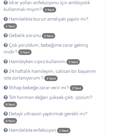
İdrar yolları enfeksiyonu için antibiyotik
kullanmalı mıyım?
1 Yanıt
Hamilelikte burun ameliyatı yapılır mı?
1 Yanıt
Gebelık sorunu
3 Yanıt
Çok yoruldum, bebeğime zarar gelmiş
midir?
5 Yanıt
Hamileyken cipro kullanımı
2 Yanıt
24 haftalik hamileyim, calisan bir bayanim
iste zorlaniyorum ?
3 Yanıt
İltihap bebeğe zarar verir mi?
2 Yanıt
Tsh hormon değeri yüksek çıktı. çözüm?
6 Yanıt
Detaylı ultrason yaptırmak gerekli mi?
6 Yanıt
Hamilelikte enfeksiyon
1 Yanıt