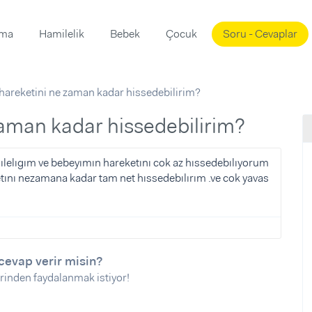
ama
Hamilelik
Bebek
Çocuk
Soru - Cevaplar
Süslemeleri
ama
areketini ne zaman kadar hissedebilirim?
ta
ı
ı
ısı
zaman kadar hissedebilirim?
 Mekanı
mi)
lelıgım ve bebeyımın hareketını cok az hıssedebılıyorum
tını nezamana kadar tam net hıssedebılırım .ve cok yavas
üsleme
i
i
u
ünü
i
cevap verir misin?
rinden faydalanmak istiyor!