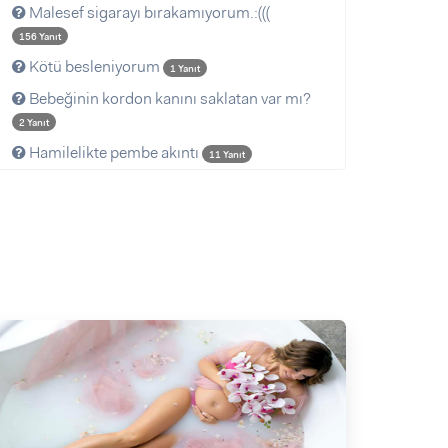
Malesef sigarayı bırakamıyorum.:(((
156 Yanıt
Kötü besleniyorum
1 Yanıt
Bebeğinin kordon kanını saklatan var mı?
2 Yanıt
Hamilelikte pembe akıntı
11 Yanıt