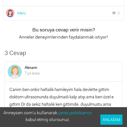
Merz
3
chat
Bu soruya cevap verir misin?
Anneler deneyimlerinden faydalanmak istiyor!
3 Cevap
Aknam
7 yıl önce
Canim ben onbir haftalık hamileyim hala devlette gittim
doktorn ultrasonunda duyulmadı kalp atışı ama ben özel e
gittim Dr da sekiz haftalık ken gittimde. duyulmustu ama
duydumu devletteki doktora söylemedim bazen makinalar
Anneysen.com'u kullanarak
çerez politikamızı
yanıltıyor insallah bu süreçte duymussundur
kabul etmiş olursunuz.
ANLADIM