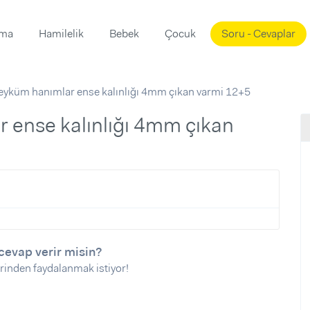
ama
Hamilelik
Bebek
Çocuk
Soru - Cevaplar
Süslemeleri
ama
eyküm hanımlar ense kalınlığı 4mm çıkan varmi 12+5
ta
ı
ı
ısı
 Mekanı
mi)
üsleme
i
i
u
ünü
i
cevap verir misin?
rinden faydalanmak istiyor!