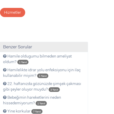
Hizmetler
Benzer Sorular
Hamile oldugumu bilmeden ameliyat
oldum?
1 Yanıt
Hamilelikte idrar yolu enfeksiyonu için ilaç
kullanabilir miyim?
1 Yanıt
22. haftanızda gözünüzde şimşek çakması
gibi şeyler oluyor muydu?
3 Yanıt
Bebeğimin hareketlerini neden
hissedemiyorum?
1 Yanıt
Yine korkular
7 Yanıt