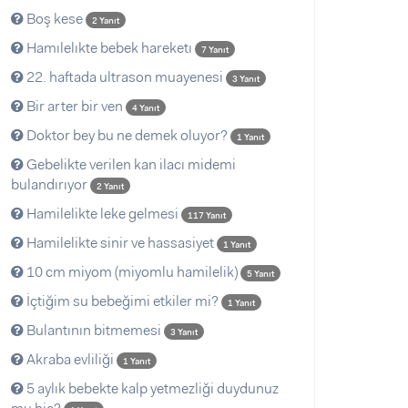
Boş kese
2 Yanıt
Hamılelıkte bebek hareketı
7 Yanıt
22. haftada ultrason muayenesi
3 Yanıt
Bir arter bir ven
4 Yanıt
Doktor bey bu ne demek oluyor?
1 Yanıt
Gebelikte verilen kan ilacı midemi
bulandırıyor
2 Yanıt
Hamilelikte leke gelmesi
117 Yanıt
Hamilelikte sinir ve hassasiyet
1 Yanıt
10 cm miyom (miyomlu hamilelik)
5 Yanıt
İçtiğim su bebeğimi etkiler mi?
1 Yanıt
Bulantının bitmemesi
3 Yanıt
Akraba evliliği
1 Yanıt
5 aylık bebekte kalp yetmezliği duydunuz