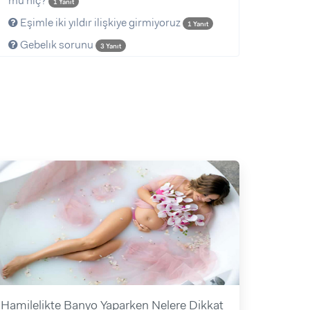
mu hiç?
1 Yanıt
Eşimle iki yıldır ilişkiye girmiyoruz
1 Yanıt
Gebelık sorunu
3 Yanıt
Hamilelikte Banyo Yaparken Nelere Dikkat