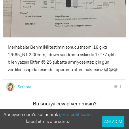
Merhabalar Benim ikili testimin sonucu trisomi 18 çıktı
1/565,,NT 2.00mm,,,down sendromu riskinde 1/277 çıktı
bilen yazsın lütfen 😪 25 şubatta amniyosentez için gün
verdiler aşagıda resimde raporumu attım bakarsınız 😪😪😪
Seranur
1
chat
Bu soruya cevap verir misin?
Anneler deneyimlerinden faydalanmak istiyor!
Anneysen.com'u kullanarak
çerez politikamızı
kabul etmiş olursunuz.
ANLADIM
1 Cevap