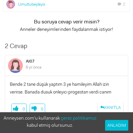
Umutlubeyleyis
2
chat
Bu soruya cevap verir misin?
Anneler deneyimlerinden faydalanmak istiyor!
2 Cevap
Al07
6 yıl önce
Bende 2 tane düşük yaptım 3.ye hamileyim Allah izin
verirse. Banada dusuk onleyıcı progestan verdi canım
YANITLA
0
0
Anneysen.com'u kullanarak
çerez politikamızı
kabul etmiş olursunuz.
ANLADIM