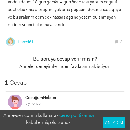
ande adetim 18 gün gecikti 4 gün önce test yaptım negatif
adet olcakmış gibi ağrım yok ama gögsum dokununca agriyo
ve bu aralar midem cok hassaslaştı ne yesem bulanmayan
midem yerini bulanmaya verdi
Hamsi61
2
chat
Bu soruya cevap verir misin?
Anneler deneyimlerinden faydalanmak istiyor!
1 Cevap
ÇocuğumNeİster
5 yıl önce
Anneysen.com'u kullanarak
çerez politikamızı
Merhaba. Tekrar doktora gitmenizde fayda var.
kabul etmiş olursunuz.
ANLADIM