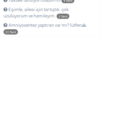
Yüksek tansiyon olabilirmi
4 Yanıt
Eşimle, ailesi için tartıştık. çok
üzülüyorum ve hamileyim.
1 Yanıt
Amniyosentez yaptıran var mı? lütfen🙏
11 Yanıt