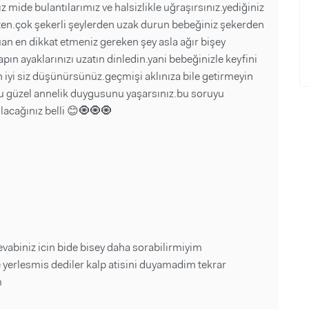
 mide bulantılarımız ve halsizlikle uğraşırsınız.yediğiniz
zaten.çok şekerli şeylerden uzak durun bebeğiniz şekerden
şuan en dikkat etmeniz gereken şey asla ağır bişey
n ayaklarınızı uzatın dinledin.yani bebeğinizle keyfini
n iyi siz düşünürsünüz.geçmişi aklınıza bile getirmeyin
 bu güzel annelik duygusunu yaşarsınız.bu soruyu
lacağınız belli 😊🧿🧿🧿
abiniz icin bide bisey daha sorabilirmiyim
yerlesmis dediler kalp atisini duyamadim tekrar
m