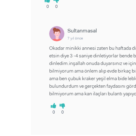
0
0
Sultanmasal
7 yıl önce
Okadar minikki annesi zaten bu haftada di
etsin diye 3 -4 saniye dinletiyorlar bende 
dinledim.inşallah onuda duyarsınız ve için
bilmiyorum ama önlem alıp evde birkaç bişe
ama ben çubuk kraker yeşil elma bide leble
bulundurdum ve gerçekten faydasını gördüm
bilmiyorum ama kan ilaçları bulantı yapıyo
0
0