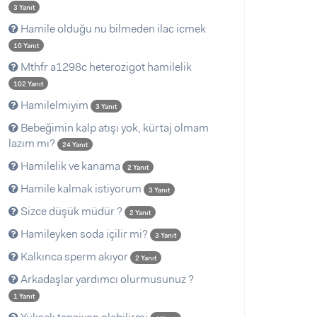
3 Yanıt
Hamile olduğu nu bilmeden ilac icmek
10 Yanıt
Mthfr a1298c heterozigot hamilelik
102 Yanıt
Hamilelmiyim
3 Yanıt
Bebeğimin kalp atışı yok, kürtaj olmam
lazım mı?
24 Yanıt
Hamilelik ve kanama
2 Yanıt
Hamile kalmak istiyorum
3 Yanıt
Sizce düşük müdür ?
2 Yanıt
Hamileyken soda içilir mi?
3 Yanıt
Kalkınca sperm akıyor
2 Yanıt
Arkadaşlar yardımcı olurmusunuz ?
1 Yanıt