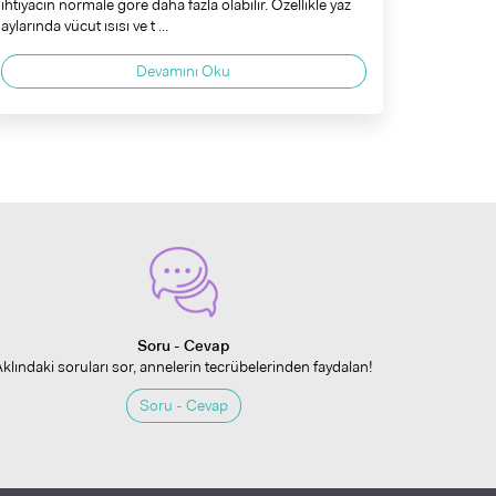
ihtiyacın normale göre daha fazla olabilir. Özellikle yaz
aylarında vücut ısısı ve t ...
Devamını Oku
Soru - Cevap
Aklındaki soruları sor, annelerin tecrübelerinden faydalan!
Soru - Cevap