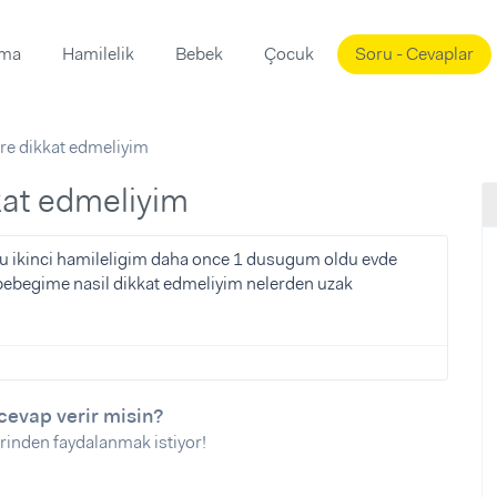
ama
Hamilelik
Bebek
Çocuk
Soru - Cevaplar
Süslemeleri
ama
ere dikkat edmeliyim
ta
ı
ı
ısı
kkat edmeliyim
 Mekanı
mi)
bu ikinci hamileligim daha once 1 dusugum oldu evde
 bebegime nasil dikkat edmeliyim nelerden uzak
üsleme
i
i
u
ünü
i
cevap verir misin?
rinden faydalanmak istiyor!