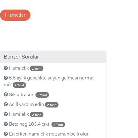
Hizmetler
Benzer Sorular
Hamilelik
1 Yanıt
6.5 aylık gebelikte suyun gelmesi normal
mi?
2 Yanıt
Sık ultrason
3 Yanıt
Acill yardım edin
2 Yanıt
Hamilelik
2 Yanıt
Beta hcg 103.4 çıktı
4 Yanıt
En erken hamilelik ne zaman belli olur