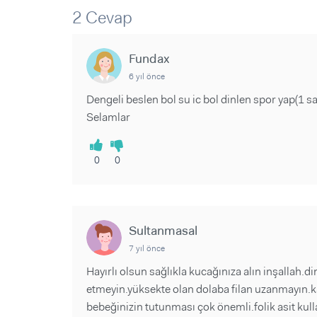
Sorular ve Yanıtlar
Sorular ve Yanıtlar
2 Cevap
Eğlence
Makaleler
Makaleler
Ürünler
Videolar
Videolar
Fundax
6 yıl önce
Sorular ve Yanıtlar
Dengeli beslen bol su ic bol dinlen spor yap(1 s
Makaleler
Selamlar
Videolar
0
0
Sultanmasal
7 yıl önce
Hayırlı olsun sağlıkla kucağınıza alın inşallah.
etmeyin.yüksekte olan dolaba filan uzanmayın.k
bebeğinizin tutunması çok önemli.folik asit kulla