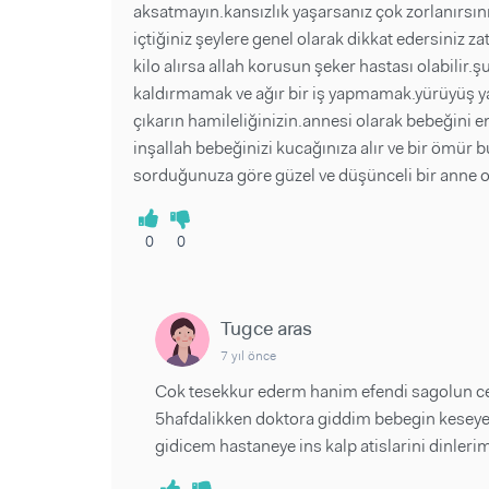
aksatmayın.kansızlık yaşarsanız çok zorlanırsınız
içtiğiniz şeylere genel olarak dikkat edersiniz 
kilo alırsa allah korusun şeker hastası olabilir.
kaldırmamak ve ağır bir iş yapmamak.yürüyüş yapı
çıkarın hamileliğinizin.annesi olarak bebeğini e
inşallah bebeğinizi kucağınıza alır ve bir ömür
sorduğunuza göre güzel ve düşünceli bir anne o
0
0
Tugce aras
7 yıl önce
Cok tesekkur ederm hanim efendi sagolun cev
5hafdalikken doktora giddim bebegin keseye 
gidicem hastaneye ins kalp atislarini dinleri