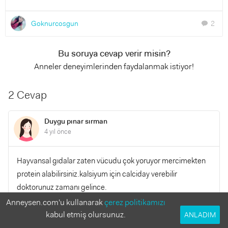
Goknurcosgun
2
chat
Bu soruya cevap verir misin?
Anneler deneyimlerinden faydalanmak istiyor!
2 Cevap
Duygu pınar sırman
4 yıl önce
Hayvansal gıdalar zaten vücudu çok yoruyor mercimekten
protein alabilirsiniz.kalsiyum için calciday verebilir
doktorunuz zamanı gelince.
Anneysen.com'u kullanarak
çerez politikamızı
kabul etmiş olursunuz.
YANITLA
ANLADIM
0
0