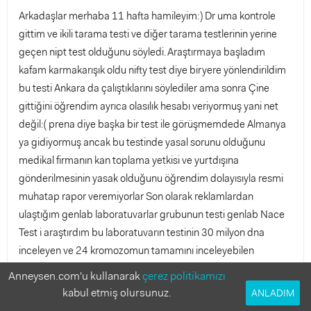
Arkadaşlar merhaba 11 hafta hamileyim:) Dr uma kontrole
gittim ve ikili tarama testi ve diğer tarama testlerinin yerine
geçen nipt test olduğunu söyledi.Araştırmaya başladım
kafam karmakarışık oldu nifty test diye biryere yönlendirildim
bu testi Ankara da çalıştıklarını söylediler ama sonra Çine
gittiğini öğrendim ayrıca olasılık hesabı veriyormuş yani net
değil:( prena diye başka bir test ile görüşmemdede Almanya
ya gidiyormuş ancak bu testinde yasal sorunu olduğunu
medikal firmanın kan toplama yetkisi ve yurtdışına
gönderilmesinin yasak olduğunu öğrendim dolayısıyla resmi
muhatap rapor veremiyorlar Son olarak reklamlardan
ulaştığım genlab laboratuvarlar grubunun testi genlab Nace
Test i araştırdım bu laboratuvarın testinin 30 milyon dna
inceleyen ve 24 kromozomun tamamını inceleyebilen
dünyanın en büyük genetik laboratuvarında analiz ettirdiğini
Anneysen.com'u kullanarak
çerez politikamızı
araştırdım. Kendilerini aradığımda çok yakın ilgi gösterdiler
kabul etmiş olursunuz.
ANLADIM
çok yardımcı oldular ve net sonuç verdiklerini laboratuvar