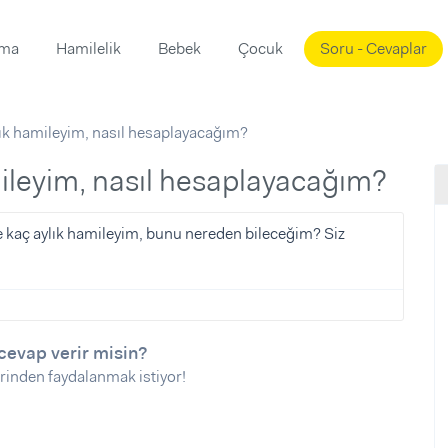
ama
Hamilelik
Bebek
Çocuk
Soru - Cevaplar
Süslemeleri
ama
lık hamileyim, nasıl hesaplayacağım?
ta
ı
ı
ısı
mileyim, nasıl hesaplayacağım?
 Mekanı
mi)
re kaç aylık hamileyim, bunu nereden bileceğim? Siz
üsleme
i
i
u
cevap verir misin?
ünü
i
rinden faydalanmak istiyor!