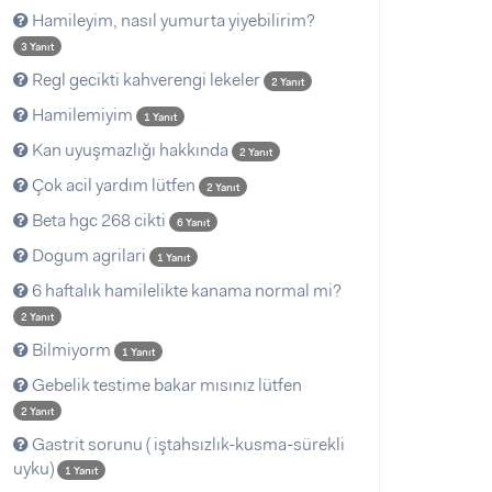
Hamileyim, nasıl yumurta yiyebilirim?
3 Yanıt
Regl gecikti kahverengi lekeler
2 Yanıt
Hamilemiyim
1 Yanıt
Kan uyuşmazlığı hakkında
2 Yanıt
Çok acil yardım lütfen
2 Yanıt
Beta hgc 268 cikti
6 Yanıt
Dogum agrilari
1 Yanıt
6 haftalık hamilelikte kanama normal mi?
2 Yanıt
Bilmiyorm
1 Yanıt
Gebelik testime bakar mısınız lütfen
2 Yanıt
Gastrit sorunu ( iştahsızlık-kusma-sürekli
uyku)
1 Yanıt