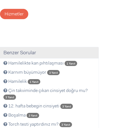
Hizmetler
Benzer Sorular
Hamilelikte kan pıhtılaşması
1 Yanıt
Karnım büyümüyor
3 Yanıt
Hamilelik
1 Yanıt
Çin takviminde çıkan cinsiyet doğru mu?
3 Yanıt
12. hafta bebegin cinsiyeti
3 Yanıt
Boşalma
3 Yanıt
Torch testi yaptırdınız mı?
3 Yanıt