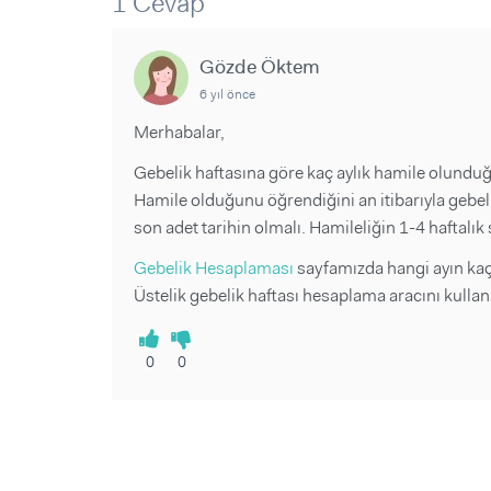
1 Cevap
Sorular ve Yanıtlar
Sorular ve Yanıtlar
Eğlence
Makaleler
Makaleler
Ürünler
Gözde Öktem
Videolar
Videolar
6 yıl önce
Sorular ve Yanıtlar
Merhabalar,
Makaleler
Gebelik haftasına göre kaç aylık hamile olunduğu 
Videolar
Hamile olduğunu öğrendiğini an itibarıyla gebe
son adet tarihin olmalı. Hamileliğin 1-4 haftalık s
Gebelik Hesaplaması
sayfamızda hangi ayın kaç
Üstelik gebelik haftası hesaplama aracını kulla
0
0