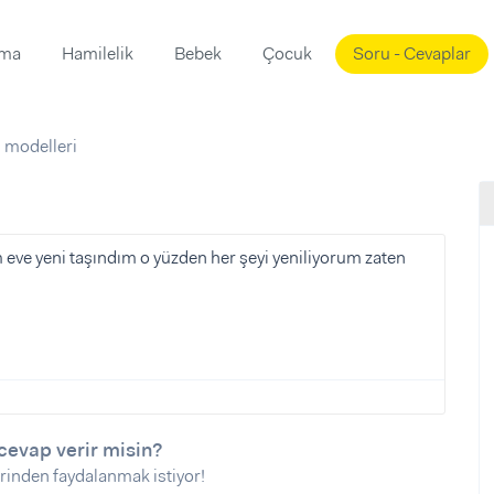
ama
Hamilelik
Bebek
Çocuk
Soru - Cevaplar
Süslemeleri
ama
 modelleri
ta
ı
ı
ısı
 Mekanı
mi)
m eve yeni taşındım o yüzden her şeyi yeniliyorum zaten
üsleme
i
i
u
ünü
i
cevap verir misin?
rinden faydalanmak istiyor!