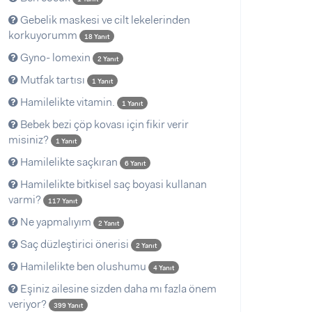
Gebelik maskesi ve cilt lekelerinden
korkuyorumm
18 Yanıt
Gyno- lomexin
2 Yanıt
Mutfak tartısı
1 Yanıt
Hamilelikte vitamin.
1 Yanıt
Bebek bezi çöp kovası için fikir verir
misiniz?
1 Yanıt
Hamilelikte saçkıran
6 Yanıt
Hamilelikte bitkisel saç boyasi kullanan
varmi?
117 Yanıt
Ne yapmalıyım
2 Yanıt
Saç düzleştirici önerisi
2 Yanıt
Hamilelikte ben olushumu
4 Yanıt
Eşiniz ailesine sizden daha mı fazla önem
veriyor?
399 Yanıt