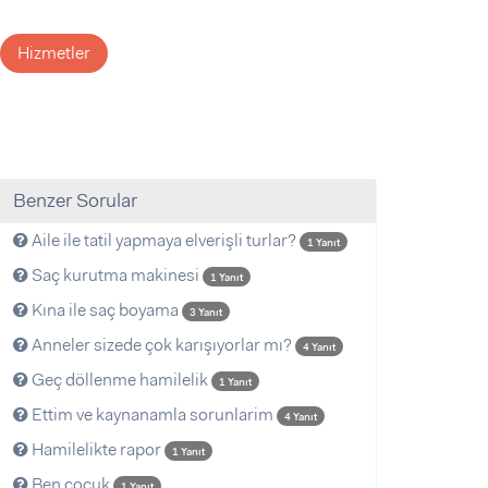
Hizmetler
Benzer Sorular
Aile ile tatil yapmaya elverişli turlar?
1 Yanıt
Saç kurutma makinesi
1 Yanıt
Kına ile saç boyama
3 Yanıt
Anneler sizede çok karışıyorlar mı?
4 Yanıt
Geç döllenme hamilelik
1 Yanıt
Ettim ve kaynanamla sorunlarim
4 Yanıt
Hamilelikte rapor
1 Yanıt
Ben cocuk
1 Yanıt