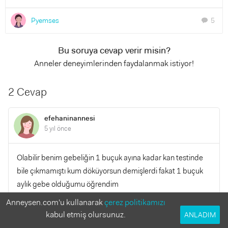
Pyemses
5
chat
Bu soruya cevap verir misin?
Anneler deneyimlerinden faydalanmak istiyor!
2 Cevap
efehaninannesi
5 yıl önce
Olabilir benim gebeliğin 1 buçuk ayına kadar kan testinde
bile çıkmamıştı kum döküyorsun demişlerdi fakat 1 buçuk
aylık gebe olduğumu öğrendim
Anneysen.com'u kullanarak
çerez politikamızı
YANITLA
1
0
kabul etmiş olursunuz.
ANLADIM