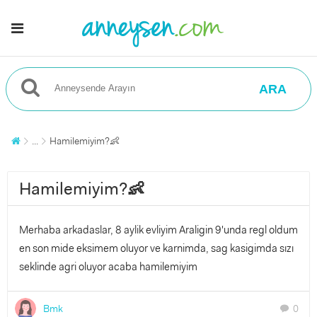
ARA
...
Hamilemiyim?👶
Hamilemiyim?👶
Merhaba arkadaslar, 8 aylik evliyim Araligin 9'unda regl oldum
en son mide eksimem oluyor ve karnimda, sag kasigimda sızı
seklinde agri oluyor acaba hamilemiyim
Bmk
0
chat