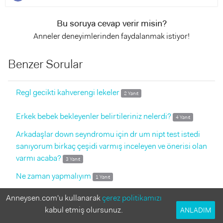
Bu soruya cevap verir misin?
Anneler deneyimlerinden faydalanmak istiyor!
Benzer Sorular
Regl gecikti kahverengi lekeler
2 Yanıt
Erkek bebek bekleyenler belirtileriniz nelerdi?
4 Yanıt
Arkadaşlar down seyndromu için dr um nipt test istedi
sanıyorum birkaç çeşidi varmış inceleyen ve önerisi olan
varmı acaba?
3 Yanıt
Ne zaman yapmalıyım
1 Yanıt
Anneysen.com'u kullanarak
çerez politikamızı
Spiral taktırmak istiyorum
3 Yanıt
kabul etmiş olursunuz.
ANLADIM