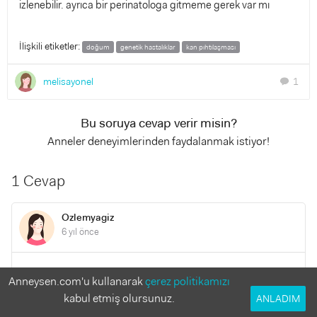
izlenebilir. ayrıca bir perinatologa gitmeme gerek var mı
İlişkili etiketler:
doğum
genetik hastalıklar
kan pıhtılaşması
melisayonel
1
chat
Bu soruya cevap verir misin?
Anneler deneyimlerinden faydalanmak istiyor!
1 Cevap
Ozlemyagiz
6 yıl önce
Merhaba benimde kan pihtilasmam var sizde ama
Anneysen.com'u kullanarak
çerez politikamızı
sonradan olmus demekki ilk cocugunuzu dunyaya
kabul etmiş olursunuz.
ANLADIM
getirebilmissiniz ben malesef iki tane bebegimi kaybettim