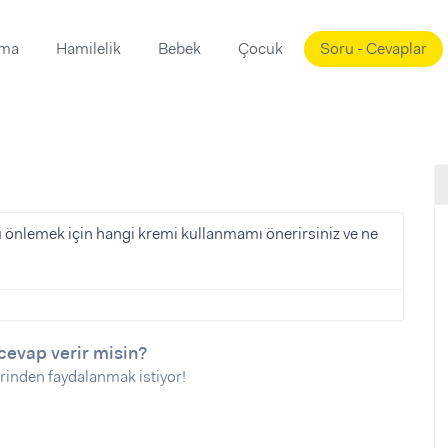
ama
Hamilelik
Bebek
Çocuk
Soru - Cevaplar
Süslemeleri
ama
ta
ı
ı
ısı
 Mekanı
mi)
 önlemek için hangi kremi kullanmamı önerirsiniz ve ne
üsleme
i
i
u
cevap verir misin?
ünü
i
rinden faydalanmak istiyor!