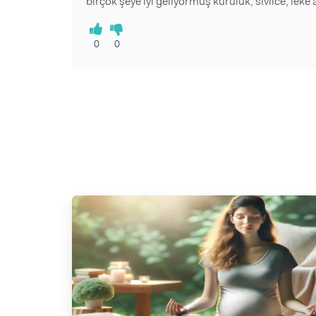
birçok şeye iyi geliyormuş kuruluk, sivilce, leke a
0
0