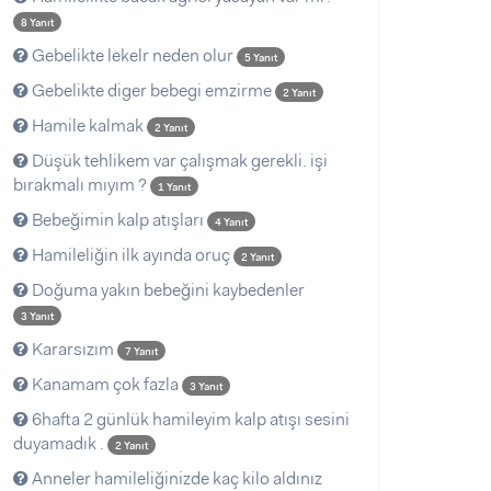
8 Yanıt
Gebelikte lekelr neden olur
5 Yanıt
Gebelikte diger bebegi emzirme
2 Yanıt
Hamile kalmak
2 Yanıt
Düşük tehlikem var çalışmak gerekli. işi
bırakmalı mıyım ?
1 Yanıt
Bebeğimin kalp atışları
4 Yanıt
Hamileliğin ilk ayında oruç
2 Yanıt
Doğuma yakın bebeğini kaybedenler
3 Yanıt
Kararsızım
7 Yanıt
Kanamam çok fazla
3 Yanıt
6hafta 2 günlük hamileyim kalp atışı sesini
duyamadık .
2 Yanıt
Anneler hamileliğinizde kaç kilo aldınız