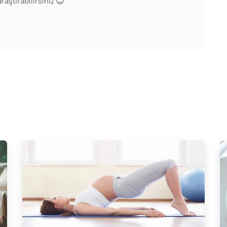
raştırabilirsiniz 😊