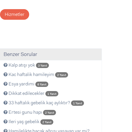
Hizmetler
Benzer Sorular
Kalp atışı yok
3 Yanıt
Kac haftalik hamileyim
2 Yanıt
Esya yardimi
6 Yanıt
Dikkat edilecekler
1 Yanıt
33 haftalık gebelik kaç aylıktır?
1 Yanıt
Ertesi gunu hapı
2 Yanıt
Ileri yaş gebelik
2 Yanıt
Hamilelikte bacak ağrısı yasayan var mi?