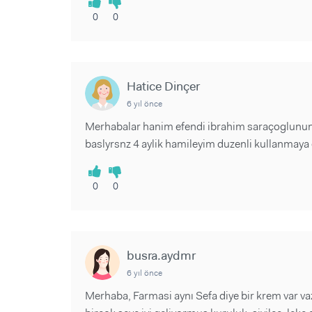
0
0
Hatice Dinçer
6 yıl önce
Merhabalar hanim efendi ibrahim saraçoglunun
baslyrsnz 4 aylik hamileyim duzenli kullanmaya
0
0
busra.aydmr
6 yıl önce
Merhaba, Farmasi aynı Sefa diye bir krem var va