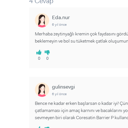
4 Cevap
Sorular ve Yanıtlar
Sorular ve Yanıtlar
Eğlence
Makaleler
Makaleler
Ürünler
Eda.nur
Videolar
Videolar
6 yıl önce
Sorular ve Yanıtlar
Merhaba zeytinyağlı kremin çok faydasını görd
beklemeyin ve bol su tüketmek çatlak oluşumunu
Makaleler
Videolar
0
0
gulinsevgi
6 yıl önce
Bence ne kadar erken başlarsan o kadar iyi! Çünkü
çatlamaması için amaç karnını ve bacaklarını 
sevmeyen biri olarak Coresatin Barrier P kullan