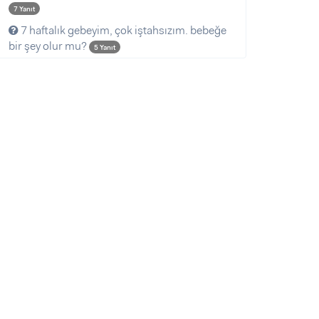
7 Yanıt
7 haftalık gebeyim, çok iştahsızım. bebeğe
bir şey olur mu?
5 Yanıt