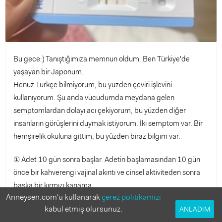
Bu gece:) Tanıştığımıza memnun oldum. Ben Türkiye'de
yaşayan bir Japonum.
Henüz Türkçe bilmiyorum, bu yüzden çeviri işlevini
kullanıyorum. Şu anda vücudumda meydana gelen
semptomlardan dolayı acı çekiyorum, bu yüzden diğer
insanların görüşlerini duymak istiyorum. İki semptom var. Bir
hemşirelik okuluna gittim, bu yüzden biraz bilgim var.
① Adet 10 gün sonra başlar. Adetin başlamasından 10 gün
önce bir kahverengi vajinal akıntı ve cinsel aktiviteden sonra
başka bir kırmızı kanama.
Anneysen.com'u kullanarak
çerez politikamızı
kabul etmiş olursunuz.
② İlk kanamadan 3 gün önce test ilacını denediğimde ilk 10
ANLADIM
dakikaya kadar negatif reaksiyon gösterdim. Birkaç saat