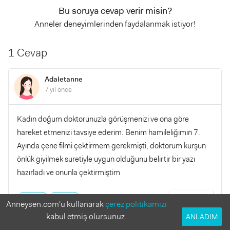
Bu soruya cevap verir misin?
Anneler deneyimlerinden faydalanmak istiyor!
1 Cevap
Adaletanne
7 yıl önce
Kadın doğum doktorunuzla görüşmenizi ve ona göre
hareket etmenizi tavsiye ederim. Benim hamileliğimin 7.
Ayında çene filmi çektirmem gerekmişti, doktorum kurşun
önlük giyilmek suretiyle uygun olduğunu belirtir bir yazı
hazırladı ve onunla çektirmiştim
YANITLA
0
0
Anneysen.com'u kullanarak
çerez politikamızı
kabul etmiş olursunuz.
ANLADIM
Öznuralis