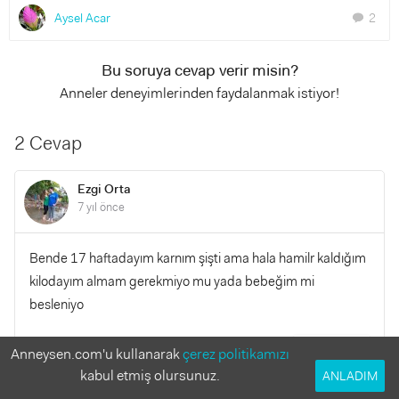
Aysel Acar
2
chat
Bu soruya cevap verir misin?
Anneler deneyimlerinden faydalanmak istiyor!
2 Cevap
Ezgi Orta
7 yıl önce
Bende 17 haftadayım karnım şişti ama hala hamilr kaldığım
kilodayım almam gerekmiyo mu yada bebeğim mi
besleniyo
YANITLA
Anneysen.com'u kullanarak
çerez politikamızı
0
0
kabul etmiş olursunuz.
ANLADIM