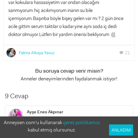
var.kokıulara hassasiyetim var ondan olacağını
sanmıyorum.hiç acıkmıyorum inanın su bile
içemiyorum.Başınba böyle bişey gelen var mı ? 2 gün önce
acile gittim serum taktılar o kadar.yine aynı.soda iç dedi
doktor olmuyor.Lütfen bir yardım önerisi bekliyorum :(((.
Fatma Alkaya Yavuz
21
chat
Bu soruya cevap verir misin?
Anneler deneyimlerinden faydalanmak istiyor!
9 Cevap
Ayşe Enes Akpınar
8 yıl önce
Anneysen.com'u kullanarak
çerez politikamızı
kabul etmiş olursunuz.
ANLADIM
Yeni hamileyim ama hiç dermanim yok kendimi hiç iyi