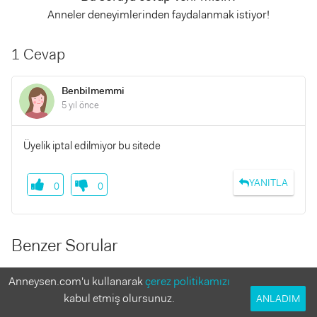
Anneler deneyimlerinden faydalanmak istiyor!
1 Cevap
Benbilmemmi
5 yıl önce
Üyelik iptal edilmiyor bu sitede
YANITLA
0
0
Benzer Sorular
Anneysen.com'u kullanarak
çerez politikamızı
Kıllanma
4 Yanıt
kabul etmiş olursunuz.
ANLADIM