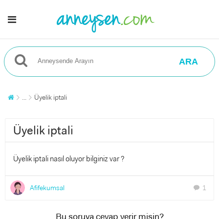
ARA
...
Üyelik iptali
Üyelik iptali
Üyelik iptali nasıl oluyor bilginiz var ?
Afifekumsal
1
chat
Bu soruya cevap verir misin?