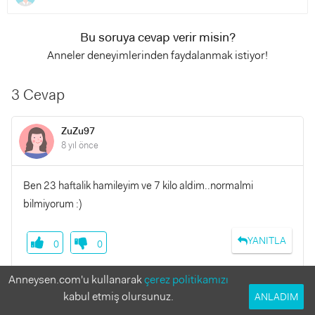
Bu soruya cevap verir misin?
Anneler deneyimlerinden faydalanmak istiyor!
3 Cevap
ZuZu97
8 yıl önce
Ben 23 haftalik hamileyim ve 7 kilo aldim..normalmi
bilmiyorum :)
YANITLA
0
0
Anneysen.com'u kullanarak
çerez politikamızı
kabul etmiş olursunuz.
ANLADIM
Yeni anne :)